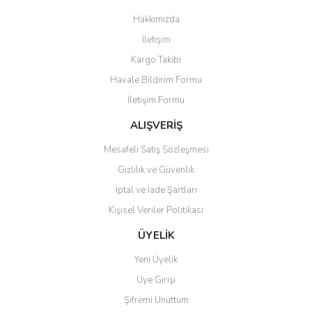
Görüş ve önerileriniz için teşekkür ederiz.
Hakkımızda
Yorum Yaz
İletişim
Ürün resmi kalitesiz, bozuk veya görüntülenemiyor.
Kargo Takibi
Ürün açıklamasında eksik bilgiler bulunuyor.
Havale Bildirim Formu
Ürün bilgilerinde hatalar bulunuyor.
İletişim Formu
Ürün fiyatı diğer sitelerden daha pahalı.
Bu ürüne benzer farklı alternatifler olmalı.
ALIŞVERİŞ
Mesafeli Satış Sözleşmesi
Gizlilik ve Güvenlik
İptal ve İade Şartları
Kişisel Veriler Politikası
Gönder
ÜYELİK
Yeni Üyelik
Üye Girişi
Şifremi Unuttum