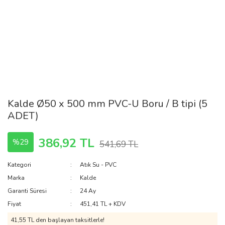
Kalde Ø50 x 500 mm PVC-U Boru / B tipi (5
ADET)
386,92 TL
%29
541,69 TL
Kategori
Atık Su - PVC
Marka
Kalde
Garanti Süresi
24 Ay
Fiyat
451,41 TL + KDV
41,55 TL den başlayan taksitlerle!