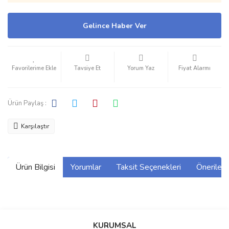
Gelince Haber Ver
Tavsiye Et
Yorum Yaz
Fiyat Alarmı
Ürün Paylaş :
Karşılaştır
Ürün Bilgisi
Yorumlar
Taksit Seçenekleri
Önerilerin
Bu ürünün fiyat bilgisi, resim, ürün açıklamalarında ve diğer
konularda yetersiz gördüğünüz noktaları öneri formunu kullanarak
Bu ürüne ilk yorumu siz yapın!
KURUMSAL
tarafımıza iletebilirsiniz.