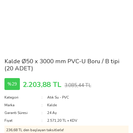
Kalde Ø50 x 3000 mm PVC-U Boru / B tipi
(20 ADET)
2.203,88 TL
%29
3.085,44 TL
Kategori
Atık Su - PVC
Marka
Kalde
Garanti Süresi
24 Ay
Fiyat
2.571,20 TL + KDV
236,68 TL den başlayan taksitlerle!