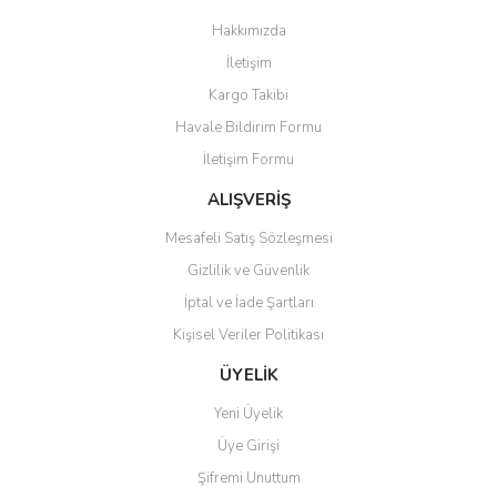
Görüş ve önerileriniz için teşekkür ederiz.
Hakkımızda
Yorum Yaz
İletişim
Ürün resmi kalitesiz, bozuk veya görüntülenemiyor.
Kargo Takibi
Ürün açıklamasında eksik bilgiler bulunuyor.
Havale Bildirim Formu
Ürün bilgilerinde hatalar bulunuyor.
İletişim Formu
Ürün fiyatı diğer sitelerden daha pahalı.
Bu ürüne benzer farklı alternatifler olmalı.
ALIŞVERİŞ
Mesafeli Satış Sözleşmesi
Gizlilik ve Güvenlik
İptal ve İade Şartları
Kişisel Veriler Politikası
Gönder
ÜYELİK
Yeni Üyelik
Üye Girişi
Şifremi Unuttum