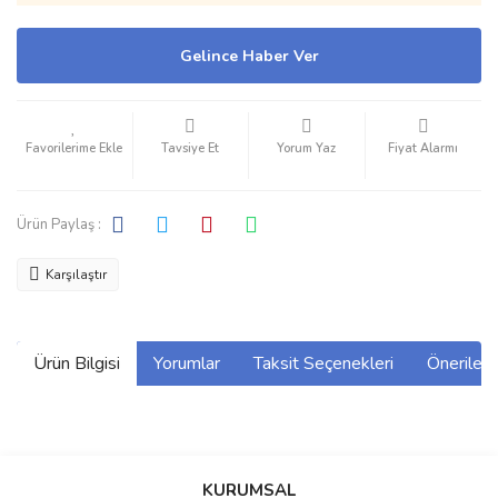
Gelince Haber Ver
Tavsiye Et
Yorum Yaz
Fiyat Alarmı
Ürün Paylaş :
Karşılaştır
Ürün Bilgisi
Yorumlar
Taksit Seçenekleri
Önerilerin
Bu ürünün fiyat bilgisi, resim, ürün açıklamalarında ve diğer
konularda yetersiz gördüğünüz noktaları öneri formunu kullanarak
Bu ürüne ilk yorumu siz yapın!
KURUMSAL
tarafımıza iletebilirsiniz.