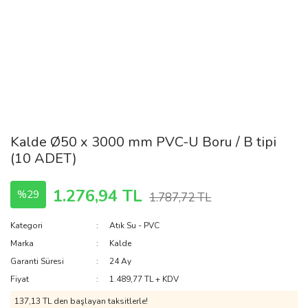
Kalde Ø50 x 3000 mm PVC-U Boru / B tipi
(10 ADET)
1.276,94 TL
%29
1.787,72 TL
Kategori
Atık Su - PVC
Marka
Kalde
Garanti Süresi
24 Ay
Fiyat
1.489,77 TL + KDV
137,13 TL den başlayan taksitlerle!