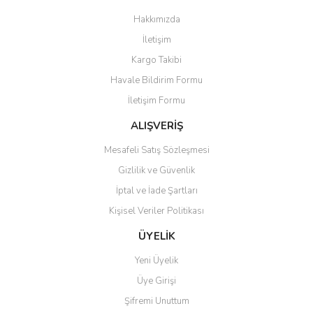
Görüş ve önerileriniz için teşekkür ederiz.
Hakkımızda
Yorum Yaz
İletişim
Ürün resmi kalitesiz, bozuk veya görüntülenemiyor.
Kargo Takibi
Ürün açıklamasında eksik bilgiler bulunuyor.
Havale Bildirim Formu
Ürün bilgilerinde hatalar bulunuyor.
İletişim Formu
Ürün fiyatı diğer sitelerden daha pahalı.
Bu ürüne benzer farklı alternatifler olmalı.
ALIŞVERİŞ
Mesafeli Satış Sözleşmesi
Gizlilik ve Güvenlik
İptal ve İade Şartları
Kişisel Veriler Politikası
Gönder
ÜYELİK
Yeni Üyelik
Üye Girişi
Şifremi Unuttum