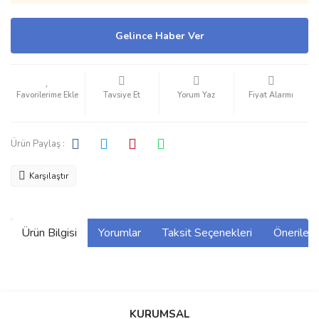
Gelince Haber Ver
Tavsiye Et
Yorum Yaz
Fiyat Alarmı
Ürün Paylaş :
Karşılaştır
Ürün Bilgisi
Yorumlar
Taksit Seçenekleri
Önerilerin
Bu ürünün fiyat bilgisi, resim, ürün açıklamalarında ve diğer
konularda yetersiz gördüğünüz noktaları öneri formunu kullanarak
Bu ürüne ilk yorumu siz yapın!
KURUMSAL
tarafımıza iletebilirsiniz.