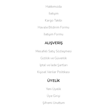
Görüş ve önerileriniz için teşekkür ederiz.
Hakkımızda
Yorum Yaz
İletişim
Ürün resmi kalitesiz, bozuk veya görüntülenemiyor.
Kargo Takibi
Ürün açıklamasında eksik bilgiler bulunuyor.
Havale Bildirim Formu
Ürün bilgilerinde hatalar bulunuyor.
İletişim Formu
Ürün fiyatı diğer sitelerden daha pahalı.
Bu ürüne benzer farklı alternatifler olmalı.
ALIŞVERİŞ
Mesafeli Satış Sözleşmesi
Gizlilik ve Güvenlik
İptal ve İade Şartları
Kişisel Veriler Politikası
Gönder
ÜYELİK
Yeni Üyelik
Üye Girişi
Şifremi Unuttum