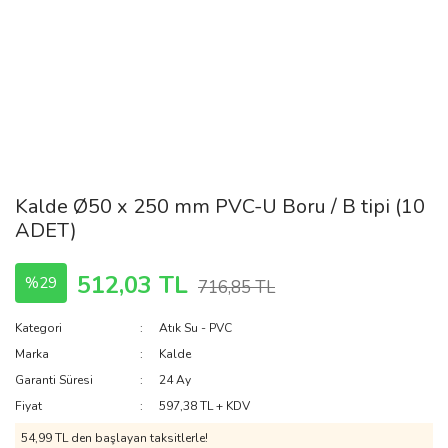
Kalde Ø50 x 250 mm PVC-U Boru / B tipi (10
ADET)
512,03 TL
%29
716,85 TL
Kategori
Atık Su - PVC
Marka
Kalde
Garanti Süresi
24 Ay
Fiyat
597,38 TL + KDV
54,99 TL den başlayan taksitlerle!