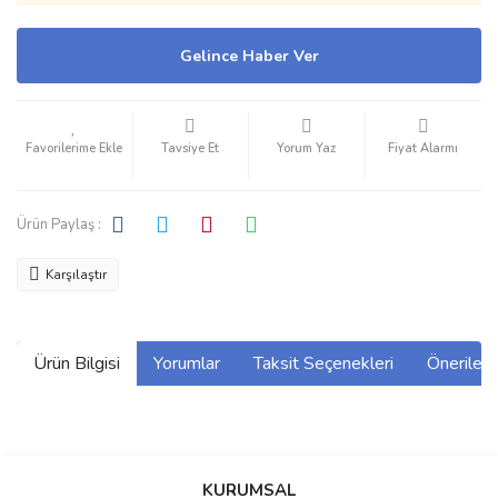
Gelince Haber Ver
Tavsiye Et
Yorum Yaz
Fiyat Alarmı
Ürün Paylaş :
Karşılaştır
Ürün Bilgisi
Yorumlar
Taksit Seçenekleri
Önerilerin
Bu ürünün fiyat bilgisi, resim, ürün açıklamalarında ve diğer
konularda yetersiz gördüğünüz noktaları öneri formunu kullanarak
Bu ürüne ilk yorumu siz yapın!
KURUMSAL
tarafımıza iletebilirsiniz.