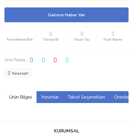
Gelince Haber Ver
Tavsiye Et
Yorum Yaz
Fiyat Alarmı
Ürün Paylaş :
Karşılaştır
Ürün Bilgisi
Yorumlar
Taksit Seçenekleri
Önerilerin
Bu ürünün fiyat bilgisi, resim, ürün açıklamalarında ve diğer
konularda yetersiz gördüğünüz noktaları öneri formunu kullanarak
Bu ürüne ilk yorumu siz yapın!
KURUMSAL
tarafımıza iletebilirsiniz.