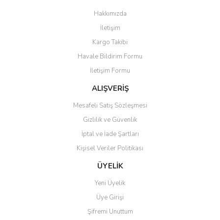
Görüş ve önerileriniz için teşekkür ederiz.
Hakkımızda
Yorum Yaz
İletişim
Ürün resmi kalitesiz, bozuk veya görüntülenemiyor.
Kargo Takibi
Ürün açıklamasında eksik bilgiler bulunuyor.
Havale Bildirim Formu
Ürün bilgilerinde hatalar bulunuyor.
İletişim Formu
Ürün fiyatı diğer sitelerden daha pahalı.
Bu ürüne benzer farklı alternatifler olmalı.
ALIŞVERİŞ
Mesafeli Satış Sözleşmesi
Gizlilik ve Güvenlik
İptal ve İade Şartları
Kişisel Veriler Politikası
Gönder
ÜYELİK
Yeni Üyelik
Üye Girişi
Şifremi Unuttum