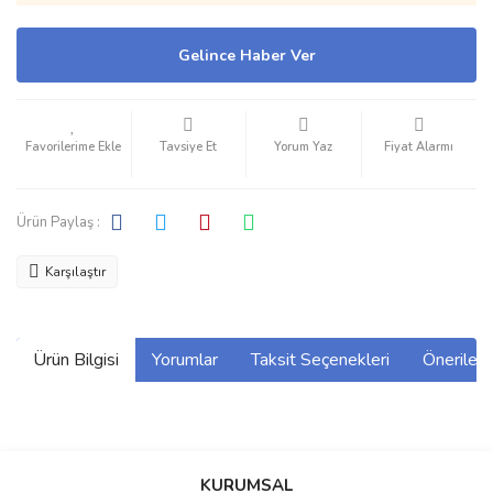
Gelince Haber Ver
Tavsiye Et
Yorum Yaz
Fiyat Alarmı
Ürün Paylaş :
Karşılaştır
Ürün Bilgisi
Yorumlar
Taksit Seçenekleri
Önerilerin
Bu ürünün fiyat bilgisi, resim, ürün açıklamalarında ve diğer
konularda yetersiz gördüğünüz noktaları öneri formunu kullanarak
Bu ürüne ilk yorumu siz yapın!
KURUMSAL
tarafımıza iletebilirsiniz.