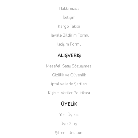
Görüş ve önerileriniz için teşekkür ederiz.
Hakkımızda
Yorum Yaz
İletişim
Ürün resmi kalitesiz, bozuk veya görüntülenemiyor.
Kargo Takibi
Ürün açıklamasında eksik bilgiler bulunuyor.
Havale Bildirim Formu
Ürün bilgilerinde hatalar bulunuyor.
İletişim Formu
Ürün fiyatı diğer sitelerden daha pahalı.
Bu ürüne benzer farklı alternatifler olmalı.
ALIŞVERİŞ
Mesafeli Satış Sözleşmesi
Gizlilik ve Güvenlik
İptal ve İade Şartları
Kişisel Veriler Politikası
Gönder
ÜYELİK
Yeni Üyelik
Üye Girişi
Şifremi Unuttum