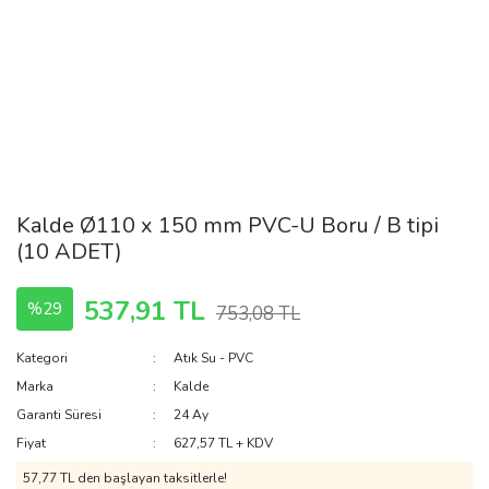
Kalde Ø110 x 150 mm PVC-U Boru / B tipi
(10 ADET)
537,91 TL
%29
753,08 TL
Kategori
Atık Su - PVC
Marka
Kalde
Garanti Süresi
24 Ay
Fiyat
627,57 TL + KDV
57,77 TL den başlayan taksitlerle!