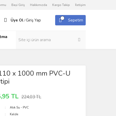
Formu
Bayi Giriş
Hakkımızda
Kargo Takip
İletişim
Üye Ol
Giriş Yap
Sepetim
/
utma
110 x 1000 mm PVC-U
tipi
,95 TL
224,03 TL
Atık Su - PVC
Kalde