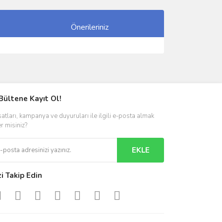
Önerileriniz
ımıza iletebilirsiniz.
Bültene Kayıt Ol!
satları, kampanya ve duyuruları ile ilgili e-posta almak
er misiniz?
EKLE
zi Takip Edin