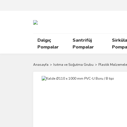
Dalgıç
Santrifüj
Sirkül
Pompalar
Pompalar
Pompal
Anasayfa
Isıtma ve Soğutma Grubu
Plastik Malzemele