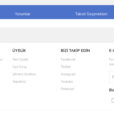
Yorumlar
Taksit Seçenekleri
ve diğer konularda yetersiz gördüğünüz noktaları öneri formunu kullanarak taraf
Bu ürüne ilk yorumu siz yapın!
ÜYELİK
BİZİ TAKİP EDİN
E-
r.
Yorum Yaz
si
Yeni Üyelik
Facebook
Fır
ist
Üye Girişi
Twitter
Şifremi Unuttum
Instagram
Sepetiniz
Youtube
Pinterest
Bi
Gönder