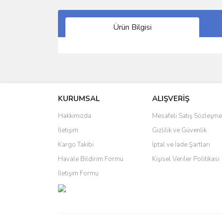
Ürün Bilgisi
Bu ürünün fiyat bilgisi, resim, ürün açıklamalarında 
Görüş ve önerileriniz için teşekkür ederiz.
KURUMSAL
ALIŞVERİŞ
Ürün resmi kalitesiz, bozuk veya görüntülenemiyo
Ürün açıklamasında eksik bilgiler bulunuyor.
Hakkımızda
Mesafeli Satış Sözleşme
Ürün bilgilerinde hatalar bulunuyor.
İletişim
Gizlilik ve Güvenlik
Ürün fiyatı diğer sitelerden daha pahalı.
Kargo Takibi
İptal ve İade Şartları
Bu ürüne benzer farklı alternatifler olmalı.
Havale Bildirim Formu
Kişisel Veriler Politikası
İletişim Formu