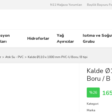
N11 Mağaza Yorumları
Bayilik Başvuru 
asyon
Yağ
Isıtma ve Soğ
Hidroforlar
arı
Ayırıcılar
Grubu
r
Atık Su - PVC
Kalde Ø110 x 1000 mm PVC-U Boru / B tipi
Kalde Ø
Boru / B 
165
%26
Kategori
Marka