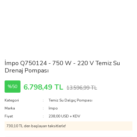
İmpo Q750124 - 750 W - 220 V Temiz Su
Drenaj Pompası
6.798,49 TL
%50
13.596,99 TL
Kategori
Temiz Su Dalgıç Pompası
Marka
İmpo
Fiyat
238,00 USD + KDV
730,10 TL den başlayan taksitlerle!