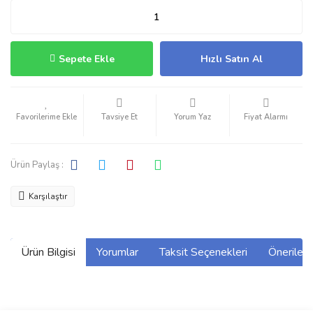
Sepete Ekle
Hızlı Satın Al
Tavsiye Et
Yorum Yaz
Fiyat Alarmı
Ürün Paylaş :
Karşılaştır
Ürün Bilgisi
Yorumlar
Taksit Seçenekleri
Önerilerin
Bu ürünün fiyat bilgisi, resim, ürün açıklamalarında ve diğer