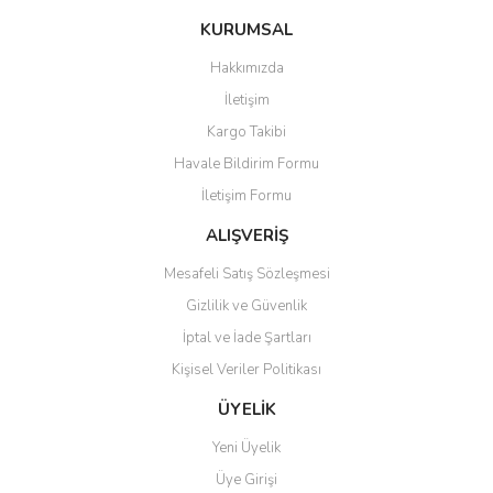
konularda yetersiz gördüğünüz noktaları öneri formunu kullanarak
Bu ürüne ilk yorumu siz yapın!
KURUMSAL
tarafımıza iletebilirsiniz.
Görüş ve önerileriniz için teşekkür ederiz.
Hakkımızda
Yorum Yaz
İletişim
Ürün resmi kalitesiz, bozuk veya görüntülenemiyor.
Kargo Takibi
Ürün açıklamasında eksik bilgiler bulunuyor.
Havale Bildirim Formu
Ürün bilgilerinde hatalar bulunuyor.
İletişim Formu
Ürün fiyatı diğer sitelerden daha pahalı.
Bu ürüne benzer farklı alternatifler olmalı.
ALIŞVERİŞ
Mesafeli Satış Sözleşmesi
Gizlilik ve Güvenlik
İptal ve İade Şartları
Kişisel Veriler Politikası
Gönder
ÜYELİK
Yeni Üyelik
Üye Girişi