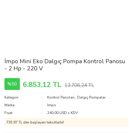
İmpo Mini Eko Dalgıç Pompa Kontrol Panosu
- 2 Hp - 220 V
6.853,12 TL
%50
13.706,24 TL
Kategori
Kontrol Panoları
,
Dalgıç Pompalar
Marka
İmpo
Fiyat
240,00 USD + KDV
735,97 TL den başlayan taksitlerle!