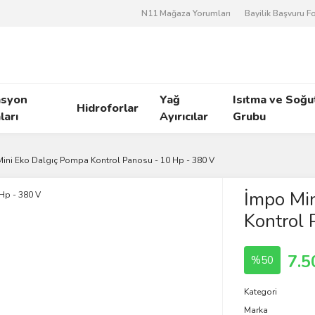
N11 Mağaza Yorumları
Bayilik Başvuru 
asyon
Yağ
Isıtma ve Soğ
Hidroforlar
arı
Ayırıcılar
Grubu
ini Eko Dalgıç Pompa Kontrol Panosu - 10 Hp - 380 V
İmpo Min
Kontrol 
7.5
%50
Kategori
Marka