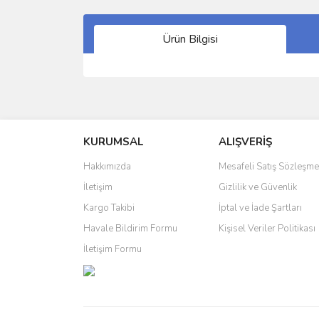
Ürün Bilgisi
Bu ürünün fiyat bilgisi, resim, ürün açıklamalarında 
Görüş ve önerileriniz için teşekkür ederiz.
KURUMSAL
ALIŞVERİŞ
Ürün resmi kalitesiz, bozuk veya görüntülenemiyo
Ürün açıklamasında eksik bilgiler bulunuyor.
Hakkımızda
Mesafeli Satış Sözleşme
Ürün bilgilerinde hatalar bulunuyor.
İletişim
Gizlilik ve Güvenlik
Ürün fiyatı diğer sitelerden daha pahalı.
Kargo Takibi
İptal ve İade Şartları
Bu ürüne benzer farklı alternatifler olmalı.
Havale Bildirim Formu
Kişisel Veriler Politikası
İletişim Formu