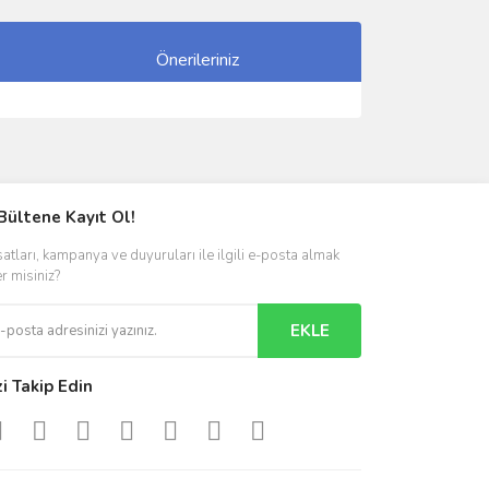
Önerileriniz
ımıza iletebilirsiniz.
Bültene Kayıt Ol!
satları, kampanya ve duyuruları ile ilgili e-posta almak
er misiniz?
EKLE
zi Takip Edin