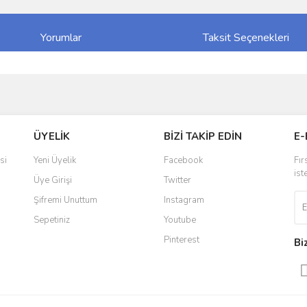
Yorumlar
Taksit Seçenekleri
ve diğer konularda yetersiz gördüğünüz noktaları öneri formunu kullanarak taraf
Bu ürüne ilk yorumu siz yapın!
ÜYELİK
BİZİ TAKİP EDİN
E-
r.
Yorum Yaz
si
Yeni Üyelik
Facebook
Fır
ist
Üye Girişi
Twitter
Şifremi Unuttum
Instagram
Sepetiniz
Youtube
Pinterest
Bi
Gönder