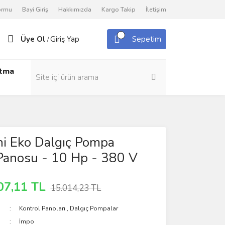
Formu
Bayi Giriş
Hakkımızda
Kargo Takip
İletişim
Üye Ol
Giriş Yap
Sepetim
/
utma
i Eko Dalgıç Pompa
Panosu - 10 Hp - 380 V
07,11 TL
15.014,23 TL
Kontrol Panoları
,
Dalgıç Pompalar
İmpo