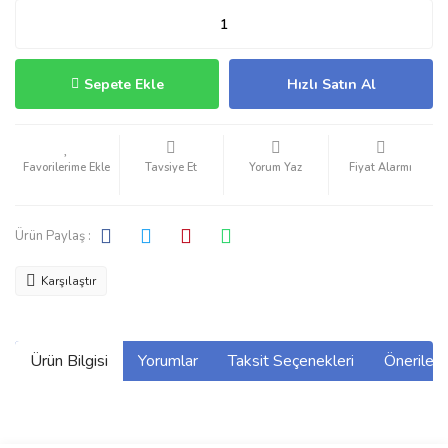
Sepete Ekle
Hızlı Satın Al
Tavsiye Et
Yorum Yaz
Fiyat Alarmı
Ürün Paylaş :
Karşılaştır
Ürün Bilgisi
Yorumlar
Taksit Seçenekleri
Önerilerin
Bu ürünün fiyat bilgisi, resim, ürün açıklamalarında ve diğer