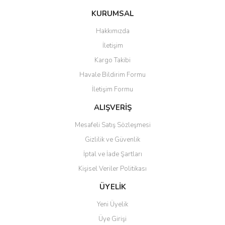
konularda yetersiz gördüğünüz noktaları öneri formunu kullanarak
Bu ürüne ilk yorumu siz yapın!
KURUMSAL
tarafımıza iletebilirsiniz.
Görüş ve önerileriniz için teşekkür ederiz.
Hakkımızda
Yorum Yaz
İletişim
Ürün resmi kalitesiz, bozuk veya görüntülenemiyor.
Kargo Takibi
Ürün açıklamasında eksik bilgiler bulunuyor.
Havale Bildirim Formu
Ürün bilgilerinde hatalar bulunuyor.
İletişim Formu
Ürün fiyatı diğer sitelerden daha pahalı.
Bu ürüne benzer farklı alternatifler olmalı.
ALIŞVERİŞ
Mesafeli Satış Sözleşmesi
Gizlilik ve Güvenlik
İptal ve İade Şartları
Kişisel Veriler Politikası
Gönder
ÜYELİK
Yeni Üyelik
Üye Girişi