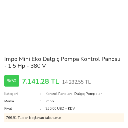
İmpo Mini Eko Dalgıç Pompa Kontrol Panosu
- 1,5 Hp - 380 V
7.141,28 TL
%50
14.282,55 TL
Kategori
Kontrol Panoları
,
Dalgıç Pompalar
Marka
İmpo
Fiyat
250,00 USD + KDV
766,91 TL den başlayan taksitlerle!