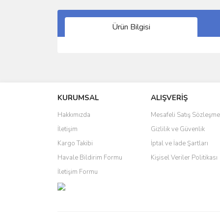
Ürün Bilgisi
Bu ürünün fiyat bilgisi, resim, ürün açıklamalarında 
Görüş ve önerileriniz için teşekkür ederiz.
KURUMSAL
ALIŞVERİŞ
Ürün resmi kalitesiz, bozuk veya görüntülenemiyo
Ürün açıklamasında eksik bilgiler bulunuyor.
Hakkımızda
Mesafeli Satış Sözleşme
Ürün bilgilerinde hatalar bulunuyor.
İletişim
Gizlilik ve Güvenlik
Ürün fiyatı diğer sitelerden daha pahalı.
Kargo Takibi
İptal ve İade Şartları
Bu ürüne benzer farklı alternatifler olmalı.
Havale Bildirim Formu
Kişisel Veriler Politikası
İletişim Formu