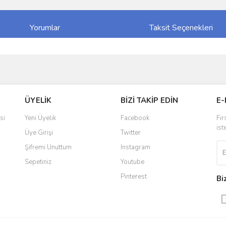
Yorumlar
Taksit Seçenekleri
ve diğer konularda yetersiz gördüğünüz noktaları öneri formunu kullanarak taraf
Bu ürüne ilk yorumu siz yapın!
ÜYELİK
BİZİ TAKİP EDİN
E-
r.
Yorum Yaz
si
Yeni Üyelik
Facebook
Fır
ist
Üye Girişi
Twitter
Şifremi Unuttum
Instagram
Sepetiniz
Youtube
Pinterest
Bi
Gönder