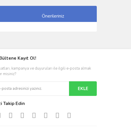
Önerileriniz
ımıza iletebilirsiniz.
Bültene Kayıt Ol!
satları, kampanya ve duyuruları ile ilgili e-posta almak
er misiniz?
EKLE
zi Takip Edin