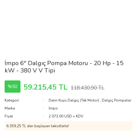
İmpo 6'' Dalgıç Pompa Motoru - 20 Hp - 15
kW - 380 V V Tipi
59.215,45 TL
%50
118.430,90 TL
Kategori
Derin Kuyu Dalgıç (Tek Motor)
,
Dalgıç Pompalar
Marka
İmpo
Fiyat
2.073,00 USD + KDV
6.359,25 TL den başlayan taksitlerle!