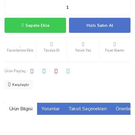
Sepete Ekle
Hızlı Satın Al
Tavsiye Et
Yorum Yaz
Fiyat Alarmı
Ürün Paylaş :
Karşılaştır
Ürün Bilgisi
Yorumlar
Taksit Seçenekleri
Önerilerin
Bu ürünün fiyat bilgisi, resim, ürün açıklamalarında ve diğer