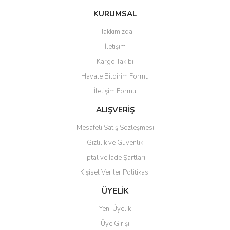
konularda yetersiz gördüğünüz noktaları öneri formunu kullanarak
Bu ürüne ilk yorumu siz yapın!
KURUMSAL
tarafımıza iletebilirsiniz.
Görüş ve önerileriniz için teşekkür ederiz.
Hakkımızda
Yorum Yaz
İletişim
Ürün resmi kalitesiz, bozuk veya görüntülenemiyor.
Kargo Takibi
Ürün açıklamasında eksik bilgiler bulunuyor.
Havale Bildirim Formu
Ürün bilgilerinde hatalar bulunuyor.
İletişim Formu
Ürün fiyatı diğer sitelerden daha pahalı.
Bu ürüne benzer farklı alternatifler olmalı.
ALIŞVERİŞ
Mesafeli Satış Sözleşmesi
Gizlilik ve Güvenlik
İptal ve İade Şartları
Kişisel Veriler Politikası
Gönder
ÜYELİK
Yeni Üyelik
Üye Girişi