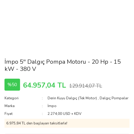
İmpo 5'' Dalgıç Pompa Motoru - 20 Hp - 15
kW - 380 V
64.957,04 TL
%50
129.914,07 TL
Kategori
Derin Kuyu Dalgıç (Tek Motor)
,
Dalgıç Pompalar
Marka
İmpo
Fiyat
2.274,00 USD + KDV
6.975,84 TL den başlayan taksitlerle!