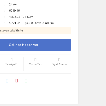
24 Ay
6949.46
4.515,18 TL + KDV
5.221,35 TL (%2,00 havale indirimi)
layan taksitlerle!
Gelince Haber Ver
Tavsiye Et
Yorum Yaz
Fiyat Alarmı