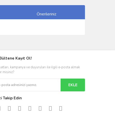
Önerileriniz
ımıza iletebilirsiniz.
Bültene Kayıt Ol!
satları, kampanya ve duyuruları ile ilgili e-posta almak
er misiniz?
EKLE
zi Takip Edin