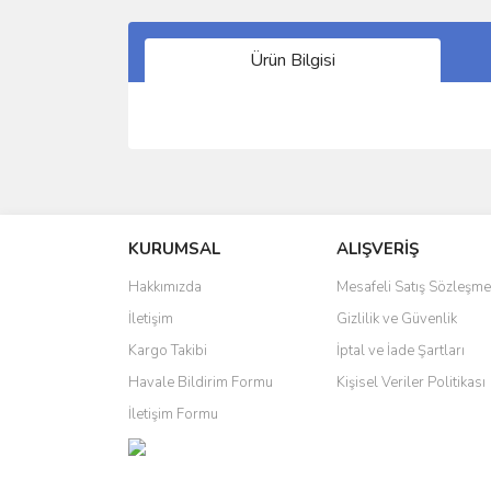
Ürün Bilgisi
Bu ürünün fiyat bilgisi, resim, ürün açıklamalarında 
Görüş ve önerileriniz için teşekkür ederiz.
KURUMSAL
ALIŞVERİŞ
Ürün resmi kalitesiz, bozuk veya görüntülenemiyo
Ürün açıklamasında eksik bilgiler bulunuyor.
Hakkımızda
Mesafeli Satış Sözleşme
Ürün bilgilerinde hatalar bulunuyor.
İletişim
Gizlilik ve Güvenlik
Ürün fiyatı diğer sitelerden daha pahalı.
Kargo Takibi
İptal ve İade Şartları
Bu ürüne benzer farklı alternatifler olmalı.
Havale Bildirim Formu
Kişisel Veriler Politikası
İletişim Formu