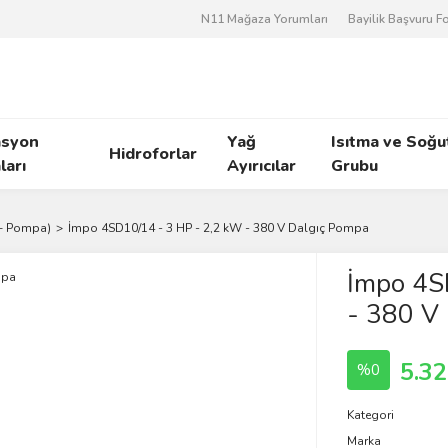
N11 Mağaza Yorumları
Bayilik Başvuru 
asyon
Yağ
Isıtma ve Soğ
Hidroforlar
arı
Ayırıcılar
Grubu
 + Pompa)
İmpo 4SD10/14 - 3 HP - 2,2 kW - 380 V Dalgıç Pompa
İmpo 4S
- 380 V
5.32
%0
Kategori
Marka