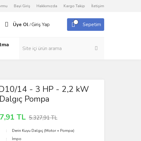
Formu
Bayi Giriş
Hakkımızda
Kargo Takip
İletişim
Üye Ol
Giriş Yap
Sepetim
/
utma
D10/14 - 3 HP - 2,2 kW
 Dalgıç Pompa
7,91 TL
5.327,91 TL
Derin Kuyu Dalgıç (Motor + Pompa)
İmpo