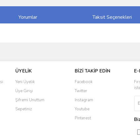
Yorumlar
Taksit Seçenekleri
ve diğer konularda yetersiz gördüğünüz noktaları öneri formunu kullanarak taraf
Bu ürüne ilk yorumu siz yapın!
ÜYELİK
BİZİ TAKİP EDİN
E-
r.
Yorum Yaz
si
Yeni Üyelik
Facebook
Fır
ist
Üye Girişi
Twitter
Şifremi Unuttum
Instagram
Sepetiniz
Youtube
Pinterest
Bi