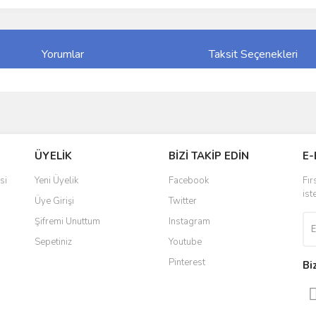
Yorumlar
Taksit Seçenekleri
ve diğer konularda yetersiz gördüğünüz noktaları öneri formunu kullanarak taraf
Bu ürüne ilk yorumu siz yapın!
ÜYELİK
BİZİ TAKİP EDİN
E-
r.
Yorum Yaz
si
Yeni Üyelik
Facebook
Fır
ist
Üye Girişi
Twitter
Şifremi Unuttum
Instagram
Sepetiniz
Youtube
Pinterest
Bi