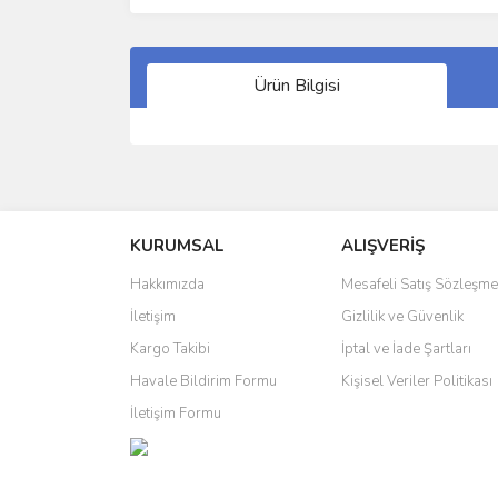
Ürün Bilgisi
Bu ürünün fiyat bilgisi, resim, ürün açıklamalarında 
Görüş ve önerileriniz için teşekkür ederiz.
KURUMSAL
ALIŞVERİŞ
Ürün resmi kalitesiz, bozuk veya görüntülenemiyo
Ürün açıklamasında eksik bilgiler bulunuyor.
Hakkımızda
Mesafeli Satış Sözleşme
Ürün bilgilerinde hatalar bulunuyor.
İletişim
Gizlilik ve Güvenlik
Ürün fiyatı diğer sitelerden daha pahalı.
Kargo Takibi
İptal ve İade Şartları
Bu ürüne benzer farklı alternatifler olmalı.
Havale Bildirim Formu
Kişisel Veriler Politikası
İletişim Formu