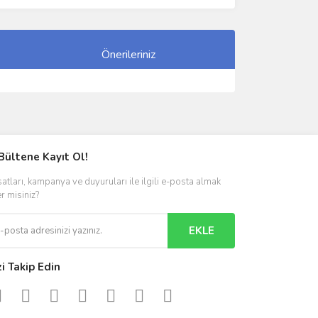
Önerileriniz
ımıza iletebilirsiniz.
Bültene Kayıt Ol!
satları, kampanya ve duyuruları ile ilgili e-posta almak
er misiniz?
EKLE
zi Takip Edin