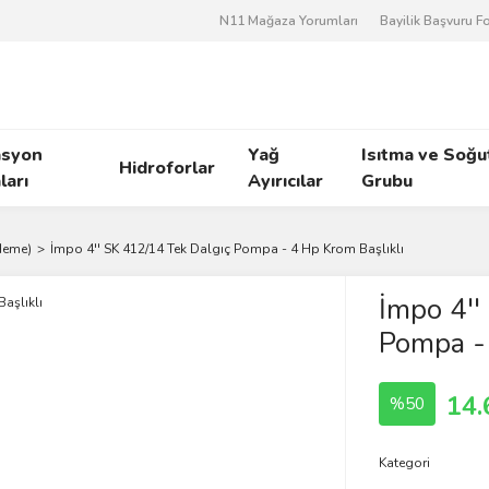
N11 Mağaza Yorumları
Bayilik Başvuru 
asyon
Yağ
Isıtma ve Soğ
Hidroforlar
arı
Ayırıcılar
Grubu
deme)
İmpo 4'' SK 412/14 Tek Dalgıç Pompa - 4 Hp Krom Başlıklı
İmpo 4''
Pompa - 
14.
%50
Kategori