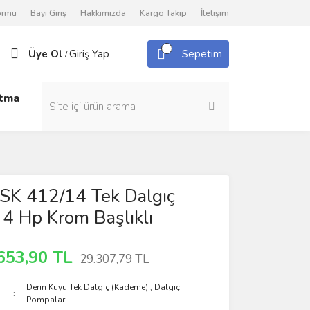
Formu
Bayi Giriş
Hakkımızda
Kargo Takip
İletişim
Üye Ol
Giriş Yap
Sepetim
/
utma
 SK 412/14 Tek Dalgıç
4 Hp Krom Başlıklı
653,90 TL
29.307,79 TL
Derin Kuyu Tek Dalgıç (Kademe)
,
Dalgıç
Pompalar