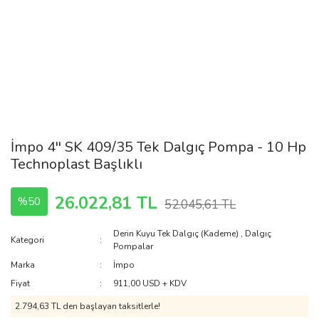
İmpo 4'' SK 409/35 Tek Dalgıç Pompa - 10 Hp
Technoplast Başlıklı
26.022,81 TL
%50
52.045,61 TL
Derin Kuyu Tek Dalgıç (Kademe)
,
Dalgıç
Kategori
Pompalar
Marka
İmpo
Fiyat
911,00 USD + KDV
2.794,63 TL den başlayan taksitlerle!