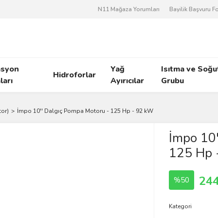
N11 Mağaza Yorumları
Bayilik Başvuru 
asyon
Yağ
Isıtma ve Soğ
Hidroforlar
arı
Ayırıcılar
Grubu
tor)
İmpo 10'' Dalgıç Pompa Motoru - 125 Hp - 92 kW
İmpo 10'
125 Hp 
244
%50
Kategori