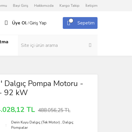
Formu
Bayi Giriş
Hakkımızda
Kargo Takip
İletişim
Üye Ol
Giriş Yap
Sepetim
/
utma
' Dalgıç Pompa Motoru -
- 92 kW
.028,12 TL
488.056,25 TL
Derin Kuyu Dalgıç (Tek Motor)
,
Dalgıç
Pompalar