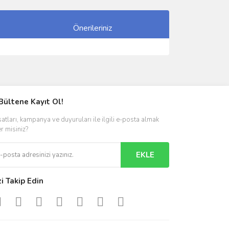
Önerileriniz
ımıza iletebilirsiniz.
Bültene Kayıt Ol!
satları, kampanya ve duyuruları ile ilgili e-posta almak
er misiniz?
EKLE
zi Takip Edin