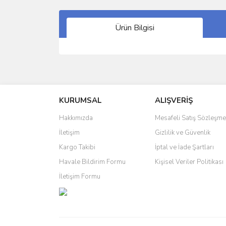
Ürün Bilgisi
Bu ürünün fiyat bilgisi, resim, ürün açıklamalarında 
Görüş ve önerileriniz için teşekkür ederiz.
KURUMSAL
ALIŞVERİŞ
Ürün resmi kalitesiz, bozuk veya görüntülenemiyo
Ürün açıklamasında eksik bilgiler bulunuyor.
Hakkımızda
Mesafeli Satış Sözleşme
Ürün bilgilerinde hatalar bulunuyor.
İletişim
Gizlilik ve Güvenlik
Ürün fiyatı diğer sitelerden daha pahalı.
Kargo Takibi
İptal ve İade Şartları
Bu ürüne benzer farklı alternatifler olmalı.
Havale Bildirim Formu
Kişisel Veriler Politikası
İletişim Formu