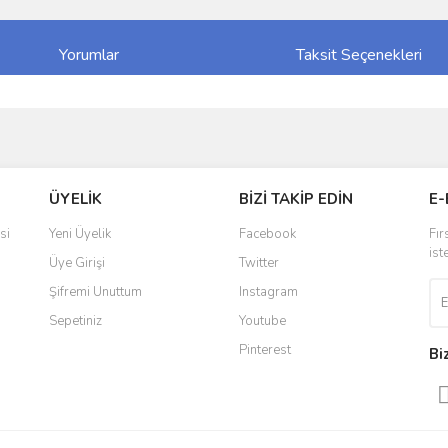
Yorumlar
Taksit Seçenekleri
ve diğer konularda yetersiz gördüğünüz noktaları öneri formunu kullanarak taraf
Bu ürüne ilk yorumu siz yapın!
ÜYELİK
BİZİ TAKİP EDİN
E-
r.
Yorum Yaz
si
Yeni Üyelik
Facebook
Fır
ist
Üye Girişi
Twitter
Şifremi Unuttum
Instagram
Sepetiniz
Youtube
Pinterest
Bi
Gönder