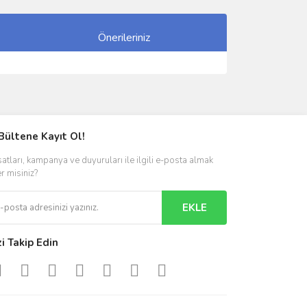
Önerileriniz
ımıza iletebilirsiniz.
Bültene Kayıt Ol!
satları, kampanya ve duyuruları ile ilgili e-posta almak
er misiniz?
EKLE
zi Takip Edin