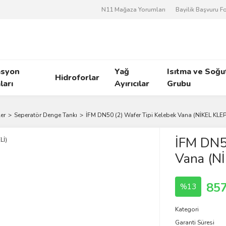
N11 Mağaza Yorumları
Bayilik Başvuru 
asyon
Yağ
Isıtma ve Soğ
Hidroforlar
arı
Ayırıcılar
Grubu
er
Seperatör Denge Tankı
İFM DN50 (2) Wafer Tipi Kelebek Vana (NİKEL KLEP
İFM DN50
Vana (N
857
%13
Kategori
Garanti Süresi