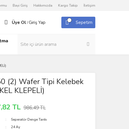
Formu
Bayi Giriş
Hakkımızda
Kargo Takip
İletişim
Üye Ol
Giriş Yap
Sepetim
/
utma
ELİ)
 (2) Wafer Tipi Kelebek
İKEL KLEPELİ)
,82 TL
986,49 TL
Seperatör Denge Tankı
24 Ay