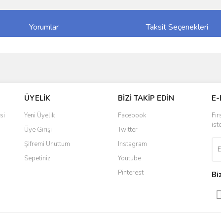
Yorumlar
Taksit Seçenekleri
ve diğer konularda yetersiz gördüğünüz noktaları öneri formunu kullanarak taraf
Bu ürüne ilk yorumu siz yapın!
ÜYELİK
BİZİ TAKİP EDİN
E-
r.
Yorum Yaz
si
Yeni Üyelik
Facebook
Fır
ist
Üye Girişi
Twitter
Şifremi Unuttum
Instagram
Sepetiniz
Youtube
Pinterest
Bi
Gönder