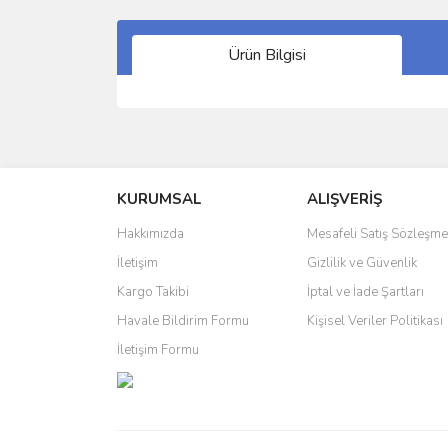
Ürün Bilgisi
Bu ürünün fiyat bilgisi, resim, ürün açıklamalarında 
Görüş ve önerileriniz için teşekkür ederiz.
KURUMSAL
ALIŞVERİŞ
Ürün resmi kalitesiz, bozuk veya görüntülenemiyo
Ürün açıklamasında eksik bilgiler bulunuyor.
Hakkımızda
Mesafeli Satış Sözleşme
Ürün bilgilerinde hatalar bulunuyor.
İletişim
Gizlilik ve Güvenlik
Ürün fiyatı diğer sitelerden daha pahalı.
Kargo Takibi
İptal ve İade Şartları
Bu ürüne benzer farklı alternatifler olmalı.
Havale Bildirim Formu
Kişisel Veriler Politikası
İletişim Formu