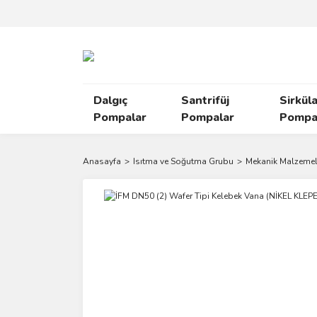
Dalgıç
Santrifüj
Sirkül
Pompalar
Pompalar
Pompal
Anasayfa
Isıtma ve Soğutma Grubu
Mekanik Malzemel