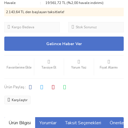
Havale
19.561,72 TL (%2,00 havale indirimi)
2.143,64 TL den başlayan taksitlerle!
Kargo Bedava
Stok Sorunuz
Gelince Haber Ver
Tavsiye Et
Yorum Yaz
Fiyat Alarmı
Ürün Paylaş :
Karşılaştır
Ürün Bilgisi
Yorumlar
Taksit Seçenekleri
Önerilerin