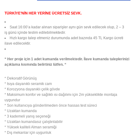
TÜRKİYE’NİN HER YERİNE ÜCRETSİZ SEVK.
Saat 16:00’a kadar alınan siparişler aynı gün sevk edilecek olup, 2 – 3
iş günü içinde teslim edilebilmektedir.
Hızlı kargo talep etmeniz durumunda adet bazında 45 TL Kargo ücreti
ilave edilecektir.
“ Her proje için 1 adet kumanda verilmektedir. İlave kumanda taleplerinizi
açıklama kısmında belirtiniz lütfen. “
* Dekoratif Görünüş
* Isıya dayanıklı seramik cam
* Korozyona dayanıklı çelik gövde
* Maksimum konfor ve sağlıklı ısı dağılımı için 2m yükseklikte montaja
uygundur
* Son kullanıcıya gönderilmeden önce hassas test süreci
* Uzaktan kumanda
* 3 kademeli yanış seçeneği
* Uzaktan kumandasız çalıştırılabilir
* Yüksek kaliteli Alman seramiği
* Dış mekanlar için uygunluk