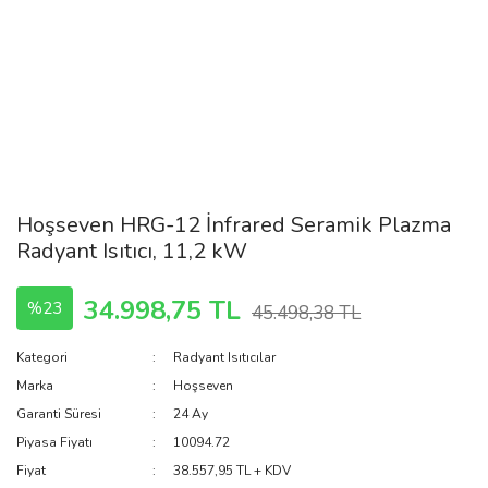
Hoşseven HRG-12 İnfrared Seramik Plazma
Radyant Isıtıcı, 11,2 kW
34.998,75 TL
%23
45.498,38 TL
Kategori
Radyant Isıtıcılar
Marka
Hoşseven
Garanti Süresi
24 Ay
Piyasa Fiyatı
10094.72
Fiyat
38.557,95 TL + KDV