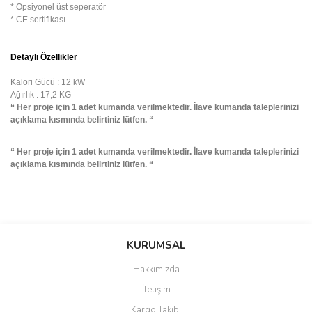
* Opsiyonel üst seperatör
* CE sertifikası
Detaylı Özellikler
Kalori Gücü : 12 kW
Ağırlık : 17,2 KG
“ Her proje için 1 adet kumanda verilmektedir. İlave kumanda taleplerinizi
açıklama kısmında belirtiniz lütfen. “
“ Her proje için 1 adet kumanda verilmektedir. İlave kumanda taleplerinizi
açıklama kısmında belirtiniz lütfen. “
Bu ürünün fiyat bilgisi, resim, ürün açıklamalarında ve diğer
konularda yetersiz gördüğünüz noktaları öneri formunu kullanarak
Bu ürüne ilk yorumu siz yapın!
KURUMSAL
tarafımıza iletebilirsiniz.
Görüş ve önerileriniz için teşekkür ederiz.
Hakkımızda
Yorum Yaz
İletişim
Ürün resmi kalitesiz, bozuk veya görüntülenemiyor.
Kargo Takibi