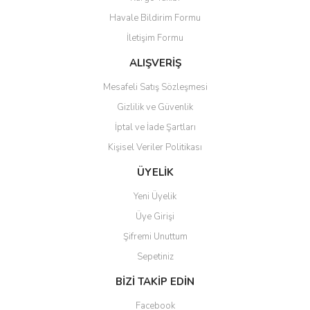
Ürün açıklamasında eksik bilgiler bulunuyor.
Havale Bildirim Formu
Ürün bilgilerinde hatalar bulunuyor.
İletişim Formu
Ürün fiyatı diğer sitelerden daha pahalı.
Bu ürüne benzer farklı alternatifler olmalı.
ALIŞVERİŞ
Mesafeli Satış Sözleşmesi
Gizlilik ve Güvenlik
İptal ve İade Şartları
Kişisel Veriler Politikası
Gönder
ÜYELİK
Yeni Üyelik
Üye Girişi
Şifremi Unuttum
Sepetiniz
BİZİ TAKİP EDİN
Facebook