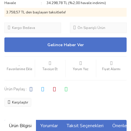
Havale
34.298,78 TL (%2,00 havale indirimi)
3.758,57 TL den başlayan taksitlerle!
Kargo Bedava
Ön Siparişli Ürün
Gelince Haber Ver
Tavsiye Et
Yorum Yaz
Fiyat Alarmı
Ürün Paylaş :
Karşılaştır
Ürün Bilgisi
Yorumlar
Taksit Seçenekleri
Önerilerin