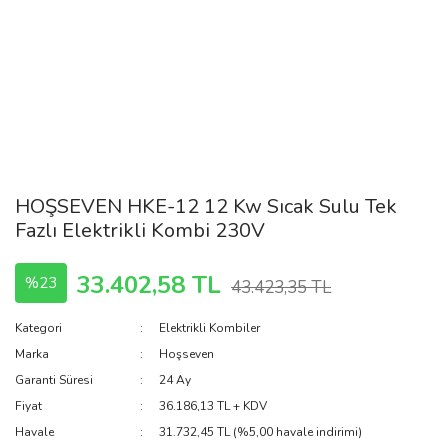
HOŞSEVEN HKE-12 12 Kw Sıcak Sulu Tek
Fazlı Elektrikli Kombi 230V
33.402,58 TL
%23
43.423,35 TL
Kategori
Elektrikli Kombiler
Marka
Hoşseven
Garanti Süresi
24 Ay
Fiyat
36.186,13 TL + KDV
Havale
31.732,45 TL (%5,00 havale indirimi)