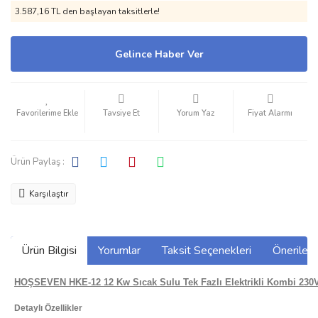
3.587,16 TL den başlayan taksitlerle!
Gelince Haber Ver
Tavsiye Et
Yorum Yaz
Fiyat Alarmı
Ürün Paylaş :
Karşılaştır
Ürün Bilgisi
Yorumlar
Taksit Seçenekleri
Önerilerin
HOŞSEVEN HKE-12 12 Kw Sıcak Sulu Tek Fazlı Elektrikli Kombi 230
Detaylı Özellikler