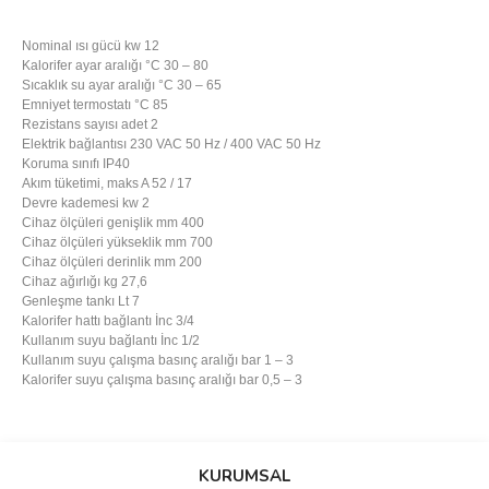
Nominal ısı gücü kw 12
Kalorifer ayar aralığı °C 30 – 80
Sıcaklık su ayar aralığı °C 30 – 65
Emniyet termostatı °C 85
Rezistans sayısı adet 2
Elektrik bağlantısı 230 VAC 50 Hz / 400 VAC 50 Hz
Koruma sınıfı IP40
Akım tüketimi, maks A 52 / 17
Devre kademesi kw 2
Cihaz ölçüleri genişlik mm 400
Cihaz ölçüleri yükseklik mm 700
Cihaz ölçüleri derinlik mm 200
Cihaz ağırlığı kg 27,6
Genleşme tankı Lt 7
Kalorifer hattı bağlantı İnc 3/4
Kullanım suyu bağlantı İnc 1/2
Kullanım suyu çalışma basınç aralığı bar 1 – 3
Kalorifer suyu çalışma basınç aralığı bar 0,5 – 3
Bu ürünün fiyat bilgisi, resim, ürün açıklamalarında ve diğer
konularda yetersiz gördüğünüz noktaları öneri formunu kullanarak
Bu ürüne ilk yorumu siz yapın!
KURUMSAL
tarafımıza iletebilirsiniz.