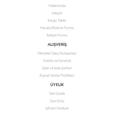
Görüş ve önerileriniz için teşekkür ederiz.
Hakkımızda
Yorum Yaz
İletişim
Ürün resmi kalitesiz, bozuk veya görüntülenemiyor.
Kargo Takibi
Ürün açıklamasında eksik bilgiler bulunuyor.
Havale Bildirim Formu
Ürün bilgilerinde hatalar bulunuyor.
İletişim Formu
Ürün fiyatı diğer sitelerden daha pahalı.
Bu ürüne benzer farklı alternatifler olmalı.
ALIŞVERİŞ
Mesafeli Satış Sözleşmesi
Gizlilik ve Güvenlik
İptal ve İade Şartları
Kişisel Veriler Politikası
Gönder
ÜYELİK
Yeni Üyelik
Üye Girişi
Şifremi Unuttum