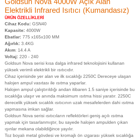
Goldsun Nova 4000W Açık Alan
Elektrikli Infrared Isıtıcı (Kumandasız)
ÜRÜN ÖZELLİKLERİ
Cihaz Kodu:
GSN40
Kapasite:
4000W
Ebatlar:
775 x165x100 MM
Ağırlık:
3.4KG
Akım
: 14.4 A
Voltaj:
220 - 240
Goldsun Nova serisi kısa dalga infrared teknolojisini kullanan
yüksek verimli elektrikli bir ısıtıcıdır.
Cihaz içerisinde yer alan ve ilk sıcaklığı 2250C Dereceye ulaşan
halojen ampul vasıtası ile ısıtma yaparlar.
Halojen ampul çalıştırıldığı andan itibaren 1.5 saniye içerisinde bu
sıcaklığa ulaşır ve anında maksimum ısıtma hissi yaratır. 2250C
derecelik yüksek sıcaklık ısıtıcının uzak mesafelerden dahi ısıtma
yapmasına imkan sağlar.
Goldsun
Nova serisi ısıtıcıların reflektörleri geniş açılı ısıtma
yapmak için tasarlanmıştır, bu sayede halojen ampulden çıkan
ışınlar mekana olabildiğince yayılır.
Toz boyalı metal gövdesi ve kromajlı ön ızgarası yüksek sıcaklığa