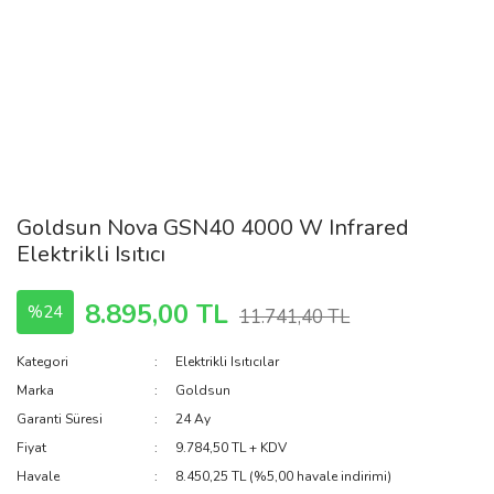
Goldsun Nova GSN40 4000 W Infrared
Elektrikli Isıtıcı
8.895,00 TL
%24
11.741,40 TL
Kategori
Elektrikli Isıtıcılar
Marka
Goldsun
Garanti Süresi
24 Ay
Fiyat
9.784,50 TL + KDV
Havale
8.450,25 TL (%5,00 havale indirimi)