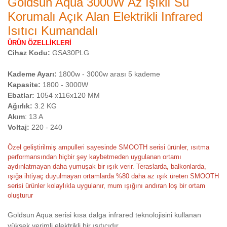
Goldsun Aqua 3000W Az Işıklı Su
Korumalı Açık Alan Elektrikli Infrared
Isıtıcı Kumandalı
ÜRÜN ÖZELLİKLERİ
Cihaz Kodu:
GSA30PLG
Kademe Ayarı:
1800w - 3000w arası 5 kademe
Kapasite:
1800 - 3000W
Ebatlar:
1054 x116x120 MM
Ağırlık:
3.2 KG
Akım
: 13 A
Voltaj:
220 - 240
Özel geliştirilmiş ampulleri sayesinde SMOOTH serisi ürünler, ısıtma
performansından hiçbir şey kaybetmeden uygulanan ortamı
aydınlatmayan daha yumuşak bir ışık verir. Teraslarda, balkonlarda,
ışığa ihtiyaç duyulmayan ortamlarda %80 daha az ışık üreten SMOOTH
serisi ürünler kolaylıkla uygulanır, mum ışığını andıran loş bir ortam
oluşturur
Goldsun Aqua serisi kısa dalga infrared teknolojisini kullanan
yüksek verimli elektrikli bir ısıtıcıdır.