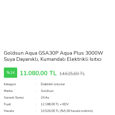
Goldsun Aqua GSA30P Aqua Plus 3000W
Suya Dayanıklı, Kumandalı Elektrikli Isıtıcı
11.080,00 TL
%24
14.625,60 TL
Kategori
Elektrikli Isıtıcılar
Marka
Goldsun
Garanti Süresi
24 Ay
Fiyat
12.188,00 TL + KDV
Havale
10.526,00 TL (%5,00 havale indirimi)