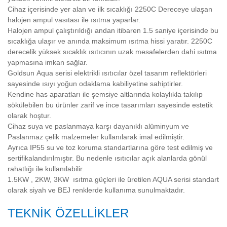
Cihaz içerisinde yer alan ve ilk sıcaklığı 2250C Dereceye ulaşan
halojen ampul vasıtası ile ısıtma yaparlar.
Halojen ampul çalıştırıldığı andan itibaren 1.5 saniye içerisinde bu
sıcaklığa ulaşır ve anında maksimum ısıtma hissi yaratır. 2250C
derecelik yüksek sıcaklık ısıtıcının uzak mesafelerden dahi ısıtma
yapmasına imkan sağlar.
Goldsun
Aqua serisi elektrikli ısıtıcılar özel tasarım reflektörleri
sayesinde ısıyı yoğun odaklama kabiliyetine sahiptirler.
Kendine has aparatları ile şemsiye altlarında kolaylıkla takılıp
sökülebilen bu ürünler zarif ve ince tasarımları sayesinde estetik
olarak hoştur.
Cihaz suya ve paslanmaya karşı dayanıklı alüminyum ve
Paslanmaz çelik malzemeler kullanılarak imal edilmiştir.
Ayrıca IP55 su ve toz koruma standartlarına göre test edilmiş ve
sertifikalandırılmıştır. Bu nedenle ısıtıcılar açık alanlarda gönül
rahatlığı ile kullanılabilir.
1.5KW , 2KW, 3KW ısıtma güçleri ile üretilen AQUA serisi standart
olarak siyah ve BEJ renklerde kullanıma sunulmaktadır.
TEKNİK ÖZELLİKLER