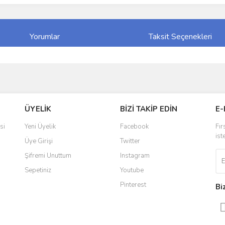
Yorumlar
Taksit Seçenekleri
ve diğer konularda yetersiz gördüğünüz noktaları öneri formunu kullanarak taraf
Bu ürüne ilk yorumu siz yapın!
ÜYELİK
BİZİ TAKİP EDİN
E-
r.
Yorum Yaz
si
Yeni Üyelik
Facebook
Fır
ist
Üye Girişi
Twitter
Şifremi Unuttum
Instagram
Sepetiniz
Youtube
Pinterest
Bi