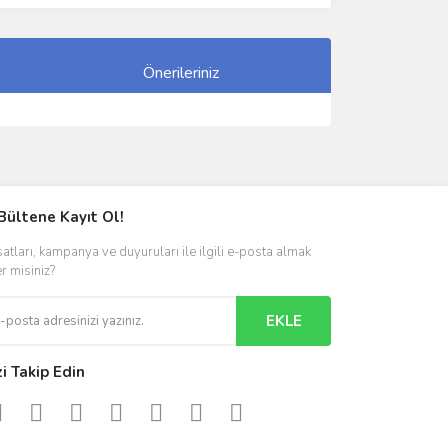
Önerileriniz
ımıza iletebilirsiniz.
Bültene Kayıt Ol!
satları, kampanya ve duyuruları ile ilgili e-posta almak
er misiniz?
EKLE
zi Takip Edin