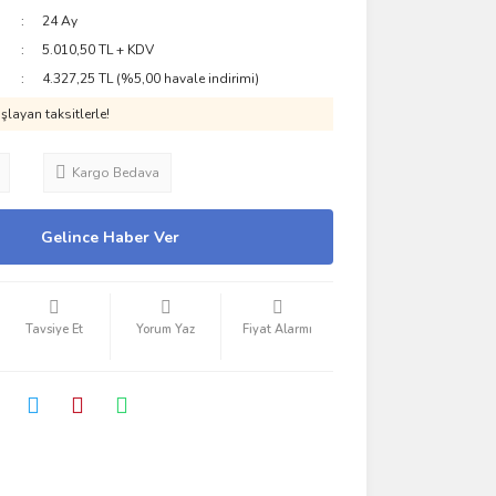
24 Ay
5.010,50 TL + KDV
4.327,25 TL (%5,00 havale indirimi)
layan taksitlerle!
Kargo Bedava
Gelince Haber Ver
Tavsiye Et
Yorum Yaz
Fiyat Alarmı