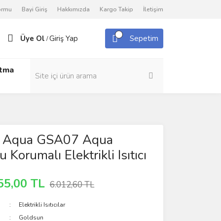
Formu
Bayi Giriş
Hakkımızda
Kargo Takip
İletişim
Üye Ol
Giriş Yap
Sepetim
/
utma
 Aqua GSA07 Aqua
Korumalı Elektrikli Isıtıcı
55,00 TL
6.012,60 TL
Elektrikli Isıtıcılar
Goldsun