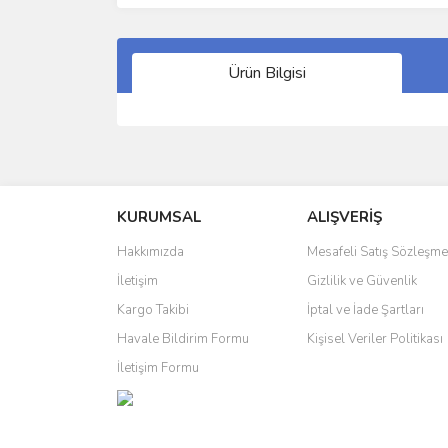
Ürün Bilgisi
Bu ürünün fiyat bilgisi, resim, ürün açıklamalarında 
Görüş ve önerileriniz için teşekkür ederiz.
KURUMSAL
ALIŞVERİŞ
Ürün resmi kalitesiz, bozuk veya görüntülenemiyo
Ürün açıklamasında eksik bilgiler bulunuyor.
Hakkımızda
Mesafeli Satış Sözleşme
Ürün bilgilerinde hatalar bulunuyor.
İletişim
Gizlilik ve Güvenlik
Ürün fiyatı diğer sitelerden daha pahalı.
Kargo Takibi
İptal ve İade Şartları
Bu ürüne benzer farklı alternatifler olmalı.
Havale Bildirim Formu
Kişisel Veriler Politikası
İletişim Formu