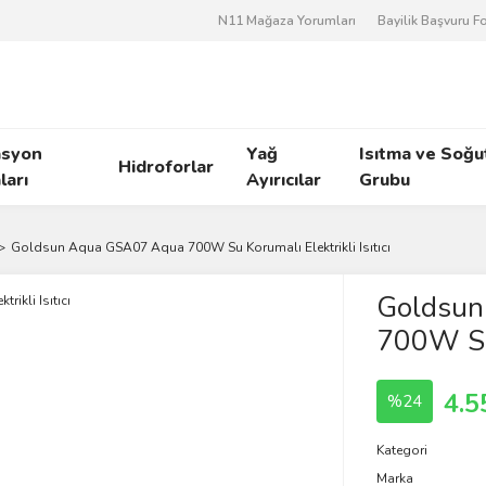
N11 Mağaza Yorumları
Bayilik Başvuru 
asyon
Yağ
Isıtma ve Soğ
Hidroforlar
arı
Ayırıcılar
Grubu
Goldsun Aqua GSA07 Aqua 700W Su Korumalı Elektrikli Isıtıcı
Goldsun
700W Su 
4.5
%24
Kategori
Marka