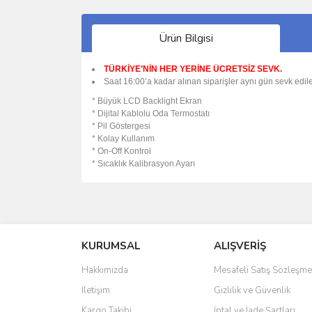
Ürün Bilgisi
TÜRKİYE’NİN HER YERİNE ÜCRETSİZ SEVK.
Saat 16:00’a kadar alınan siparişler aynı gün sevk edile
* Büyük LCD Backlight Ekran
* Dijital Kablolu Oda Termostatı
* Pil Göstergesi
* Kolay Kullanım
* On-Off Kontrol
* Sıcaklık Kalibrasyon Ayarı
Bu ürünün fiyat bilgisi, resim, ürün açıklamalarında 
Görüş ve önerileriniz için teşekkür ederiz.
KURUMSAL
ALIŞVERİŞ
Ürün resmi kalitesiz, bozuk veya görüntülenemiyo
Ürün açıklamasında eksik bilgiler bulunuyor.
Hakkımızda
Mesafeli Satış Sözleşme
Ürün bilgilerinde hatalar bulunuyor.
İletişim
Gizlilik ve Güvenlik
Ürün fiyatı diğer sitelerden daha pahalı.
Kargo Takibi
İptal ve İade Şartları