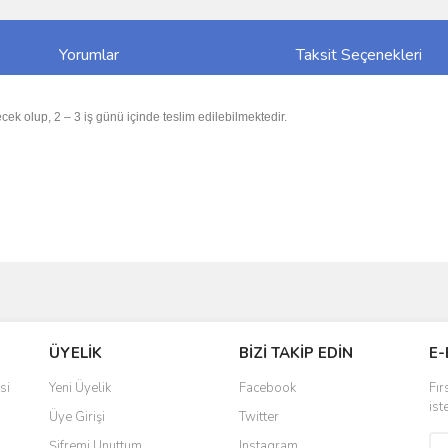
Yorumlar
Taksit Seçenekleri
cek olup, 2 – 3 iş günü içinde teslim edilebilmektedir.
ve diğer konularda yetersiz gördüğünüz noktaları öneri formunu kullanarak taraf
Bu ürüne ilk yorumu siz yapın!
ÜYELİK
BİZİ TAKİP EDİN
E-
r.
Yorum Yaz
si
Yeni Üyelik
Facebook
Fır
ist
Üye Girişi
Twitter
Şifremi Unuttum
Instagram