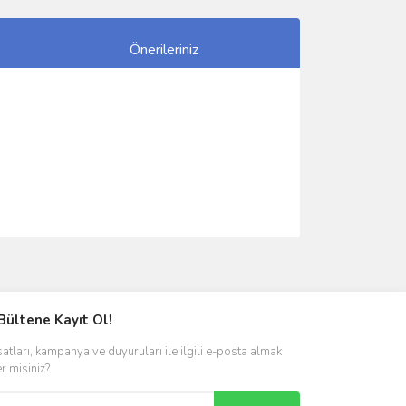
Önerileriniz
ımıza iletebilirsiniz.
Bültene Kayıt Ol!
satları, kampanya ve duyuruları ile ilgili e-posta almak
er misiniz?