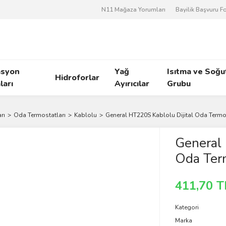
N11 Mağaza Yorumları
Bayilik Başvuru 
asyon
Yağ
Isıtma ve Soğ
Hidroforlar
arı
Ayırıcılar
Grubu
rı
Oda Termostatları
Kablolu
General HT220S Kablolu Dijital Oda Termo
General 
Oda Ter
411,70 T
Kategori
Marka