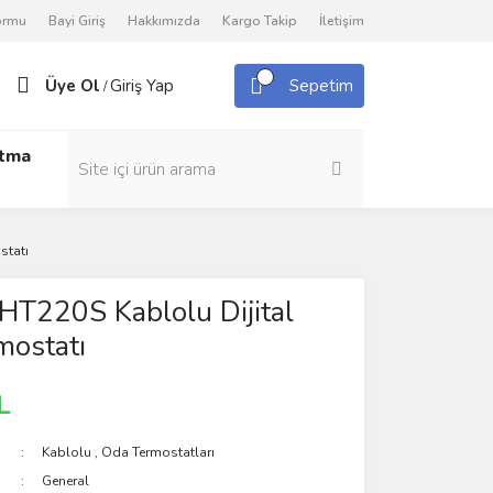
Formu
Bayi Giriş
Hakkımızda
Kargo Takip
İletişim
Üye Ol
Giriş Yap
Sepetim
/
utma
statı
HT220S Kablolu Dijital
mostatı
L
Kablolu
,
Oda Termostatları
General