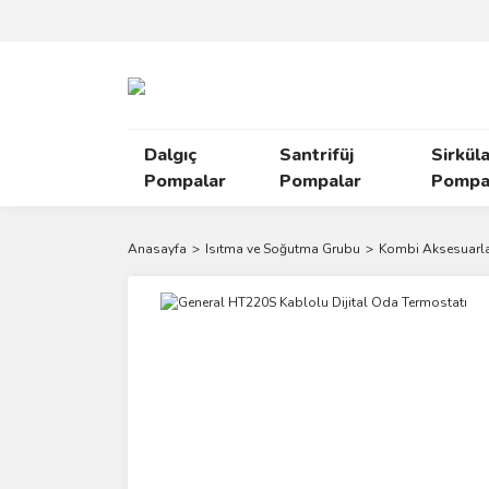
Dalgıç
Santrifüj
Sirkül
Pompalar
Pompalar
Pompal
Anasayfa
Isıtma ve Soğutma Grubu
Kombi Aksesuarla