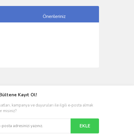
Önerileriniz
ımıza iletebilirsiniz.
Bültene Kayıt Ol!
satları, kampanya ve duyuruları ile ilgili e-posta almak
er misiniz?
EKLE