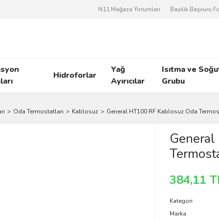
N11 Mağaza Yorumları
Bayilik Başvuru 
asyon
Yağ
Isıtma ve Soğ
Hidroforlar
arı
Ayırıcılar
Grubu
rı
Oda Termostatları
Kablosuz
General HT100 RF Kablosuz Oda Termos
General
Termosta
384,11 T
Kategori
Marka