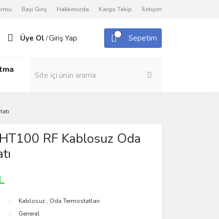
Formu
Bayi Giriş
Hakkımızda
Kargo Takip
İletişim
Üye Ol
Giriş Yap
Sepetim
/
utma
tatı
 HT100 RF Kablosuz Oda
tı
L
Kablosuz
,
Oda Termostatları
General