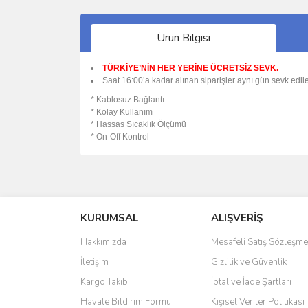
Ürün Bilgisi
TÜRKİYE’NİN HER YERİNE ÜCRETSİZ SEVK.
Saat 16:00’a kadar alınan siparişler aynı gün sevk edile
* Kablosuz Bağlantı
* Kolay Kullanım
* Hassas Sıcaklık Ölçümü
* On-Off Kontrol
Bu ürünün fiyat bilgisi, resim, ürün açıklamalarında 
Görüş ve önerileriniz için teşekkür ederiz.
KURUMSAL
ALIŞVERİŞ
Ürün resmi kalitesiz, bozuk veya görüntülenemiyo
Ürün açıklamasında eksik bilgiler bulunuyor.
Hakkımızda
Mesafeli Satış Sözleşme
Ürün bilgilerinde hatalar bulunuyor.
İletişim
Gizlilik ve Güvenlik
Ürün fiyatı diğer sitelerden daha pahalı.
Kargo Takibi
İptal ve İade Şartları
Bu ürüne benzer farklı alternatifler olmalı.
Havale Bildirim Formu
Kişisel Veriler Politikası