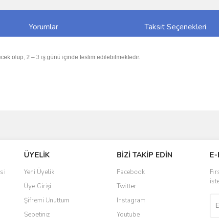
Yorumlar
Taksit Seçenekleri
cek olup, 2 – 3 iş günü içinde teslim edilebilmektedir.
ve diğer konularda yetersiz gördüğünüz noktaları öneri formunu kullanarak taraf
Bu ürüne ilk yorumu siz yapın!
ÜYELİK
BİZİ TAKİP EDİN
E-
r.
Yorum Yaz
si
Yeni Üyelik
Facebook
Fır
ist
Üye Girişi
Twitter
Şifremi Unuttum
Instagram
Sepetiniz
Youtube