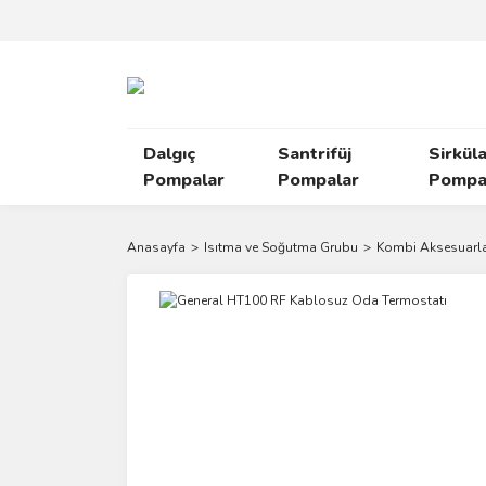
Dalgıç
Santrifüj
Sirkül
Pompalar
Pompalar
Pompal
Anasayfa
Isıtma ve Soğutma Grubu
Kombi Aksesuarla