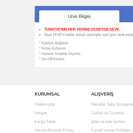
Ürün Bilgisi
TÜRKİYE’NİN HER YERİNE ÜCRETSİZ SEVK.
Saat 16:00’a kadar alınan siparişler aynı gün sevk edile
* Kablolu Bağlantı
* Kolay Kullanım
* Hassas Sıcaklık Ölçümü
* On-Off Kontrol
Bu ürünün fiyat bilgisi, resim, ürün açıklamalarında 
Görüş ve önerileriniz için teşekkür ederiz.
KURUMSAL
ALIŞVERİŞ
Ürün resmi kalitesiz, bozuk veya görüntülenemiyo
Ürün açıklamasında eksik bilgiler bulunuyor.
Hakkımızda
Mesafeli Satış Sözleşme
Ürün bilgilerinde hatalar bulunuyor.
İletişim
Gizlilik ve Güvenlik
Ürün fiyatı diğer sitelerden daha pahalı.
Kargo Takibi
İptal ve İade Şartları
Bu ürüne benzer farklı alternatifler olmalı.
Havale Bildirim Formu
Kişisel Veriler Politikası