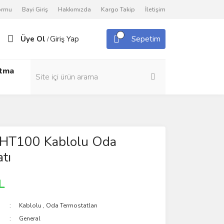
Formu
Bayi Giriş
Hakkımızda
Kargo Takip
İletişim
Üye Ol
Giriş Yap
Sepetim
/
utma
 HT100 Kablolu Oda
tı
L
Kablolu
,
Oda Termostatları
General