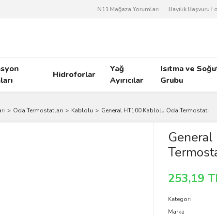
N11 Mağaza Yorumları
Bayilik Başvuru 
asyon
Yağ
Isıtma ve Soğ
Hidroforlar
arı
Ayırıcılar
Grubu
rı
Oda Termostatları
Kablolu
General HT100 Kablolu Oda Termostatı
General
Termosta
253,19 T
Kategori
Marka