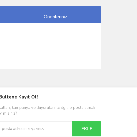
Önerileriniz
ımıza iletebilirsiniz.
Bültene Kayıt Ol!
satları, kampanya ve duyuruları ile ilgili e-posta almak
er misiniz?
EKLE