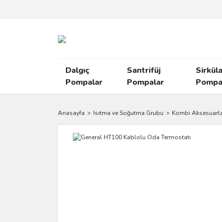
Dalgıç
Santrifüj
Sirkül
Pompalar
Pompalar
Pompal
Anasayfa
Isıtma ve Soğutma Grubu
Kombi Aksesuarla