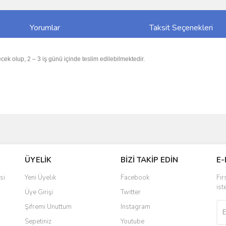
Yorumlar
Taksit Seçenekleri
cek olup, 2 – 3 iş günü içinde teslim edilebilmektedir.
ve diğer konularda yetersiz gördüğünüz noktaları öneri formunu kullanarak taraf
Bu ürüne ilk yorumu siz yapın!
ÜYELİK
BİZİ TAKİP EDİN
E-
r.
Yorum Yaz
si
Yeni Üyelik
Facebook
Fır
ist
Üye Girişi
Twitter
Şifremi Unuttum
Instagram
Sepetiniz
Youtube