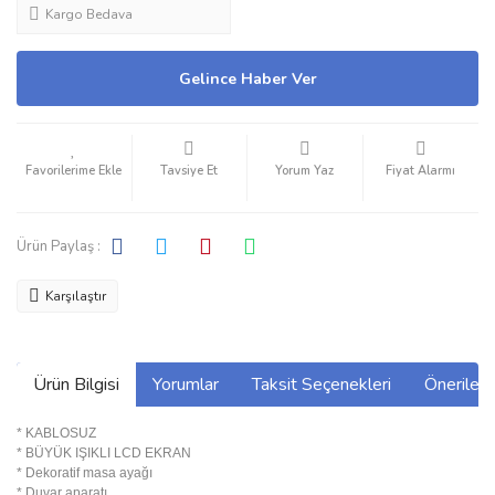
Kargo Bedava
Gelince Haber Ver
Tavsiye Et
Yorum Yaz
Fiyat Alarmı
Ürün Paylaş :
Karşılaştır
Ürün Bilgisi
Yorumlar
Taksit Seçenekleri
Önerilerin
* KABLOSUZ
* BÜYÜK IŞIKLI LCD EKRAN
* Dekoratif masa ayağı
* Duvar aparatı