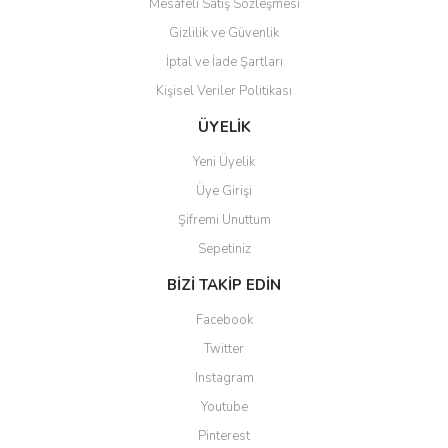
Mesafeli Satış Sözleşmesi
Gizlilik ve Güvenlik
İptal ve İade Şartları
Kişisel Veriler Politikası
Gönder
ÜYELİK
Yeni Üyelik
Üye Girişi
Şifremi Unuttum
Sepetiniz
BİZİ TAKİP EDİN
Facebook
Twitter
Instagram
Youtube
Pinterest