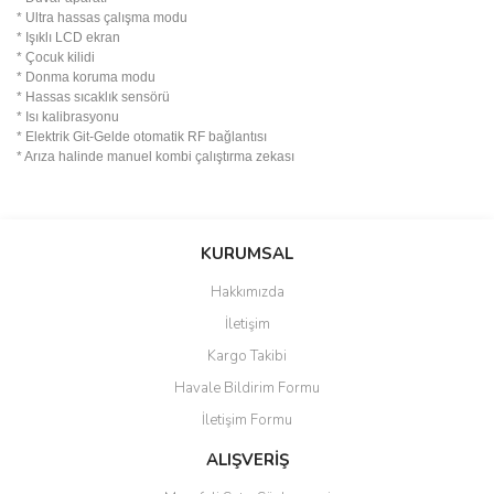
* Ultra hassas çalışma modu
* Işıklı LCD ekran
* Çocuk kilidi
* Donma koruma modu
* Hassas sıcaklık sensörü
* Isı kalibrasyonu
* Elektrik Git-Gelde otomatik RF bağlantısı
* Arıza halinde manuel kombi çalıştırma zekası
Bu ürünün fiyat bilgisi, resim, ürün açıklamalarında ve diğer
konularda yetersiz gördüğünüz noktaları öneri formunu kullanarak
Bu ürüne ilk yorumu siz yapın!
KURUMSAL
tarafımıza iletebilirsiniz.
Görüş ve önerileriniz için teşekkür ederiz.
Hakkımızda
Yorum Yaz
İletişim
Ürün resmi kalitesiz, bozuk veya görüntülenemiyor.
Kargo Takibi
Ürün açıklamasında eksik bilgiler bulunuyor.
Havale Bildirim Formu
Ürün bilgilerinde hatalar bulunuyor.
İletişim Formu
Ürün fiyatı diğer sitelerden daha pahalı.
Bu ürüne benzer farklı alternatifler olmalı.
ALIŞVERİŞ