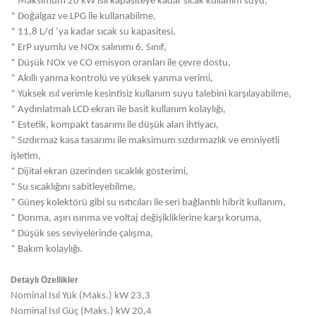
* Maksimum 20 kW ısıl kapasiteye kadar sıcak kullanım suyu,
* Doğalgaz ve LPG ile kullanabilme,
* 11,8 L/d ‘ya kadar sıcak su kapasitesi,
* ErP uyumlu ve NOx salınımı 6. Sınıf,
* Düşük NOx ve CO emisyon oranları ile çevre dostu,
* Akıllı yanma kontrolü ve yüksek yanma verimi,
* Yüksek ısıl verimle kesintisiz kullanım suyu talebini karşılayabilme,
* Aydınlatmalı LCD ekran ile basit kullanım kolaylığı,
* Estetik, kompakt tasarımı ile düşük alan ihtiyacı,
* Sızdırmaz kasa tasarımı ile maksimum sızdırmazlık ve emniyetli
işletim,
* Dijital ekran üzerinden sıcaklık gösterimi,
* Su sıcaklığını sabitleyebilme,
* Güneş kolektörü gibi su ısıtıcıları ile seri bağlantılı hibrit kullanım,
* Donma, aşırı ısınma ve voltaj değişikliklerine karşı koruma,
* Düşük ses seviyelerinde çalışma,
* Bakım kolaylığı.
Detaylı Özellikler
Nominal Isıl Yük (Maks.) kW 23,3
Nominal Isıl Güç (Maks.) kW 20,4