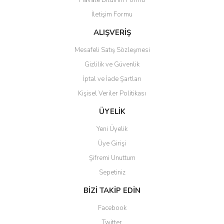
Havale Bildirim Formu
Ürün bilgilerinde hatalar bulunuyor.
İletişim Formu
Ürün fiyatı diğer sitelerden daha pahalı.
Bu ürüne benzer farklı alternatifler olmalı.
ALIŞVERİŞ
Mesafeli Satış Sözleşmesi
Gizlilik ve Güvenlik
İptal ve İade Şartları
Kişisel Veriler Politikası
Gönder
ÜYELİK
Yeni Üyelik
Üye Girişi
Şifremi Unuttum
Sepetiniz
BİZİ TAKİP EDİN
Facebook
Twitter