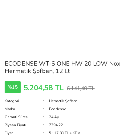
ECODENSE WT-S ONE HW 20 LOW Nox
Hermetik Şofben, 12 Lt
5.204,58 TL
%15
6.141,40 TL
Kategori
Hermetik Şofben
Marka
Ecodense
Garanti Süresi
24 Ay
Piyasa Fiyatı
7394.22
Fiyat
5.117,83 TL + KDV