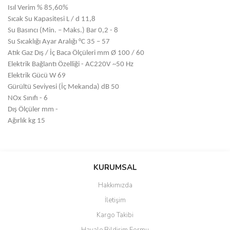
Isıl Verim % 85,60%
Sıcak Su Kapasitesi L / d 11,8
Su Basıncı (Min. – Maks.) Bar 0,2 - 8
Su Sıcaklığı Ayar Aralığı °C 35 – 57
Atık Gaz Dış / İç Baca Ölçüleri mm Ø 100 / 60
Elektrik Bağlantı Özelliği - AC220V ~50 Hz
Elektrik Gücü W 69
Gürültü Seviyesi (İç Mekanda) dB 50
NOx Sınıfı - 6
Dış Ölçüler mm -
Ağırlık kg 15
Bu ürünün fiyat bilgisi, resim, ürün açıklamalarında ve diğer
konularda yetersiz gördüğünüz noktaları öneri formunu kullanarak
Bu ürüne ilk yorumu siz yapın!
KURUMSAL
tarafımıza iletebilirsiniz.
Görüş ve önerileriniz için teşekkür ederiz.
Hakkımızda
Yorum Yaz
İletişim
Ürün resmi kalitesiz, bozuk veya görüntülenemiyor.
Kargo Takibi
Ürün açıklamasında eksik bilgiler bulunuyor.