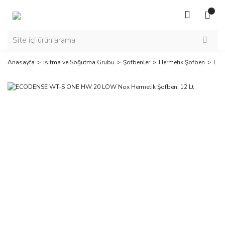
Anasayfa
Isıtma ve Soğutma Grubu
Şofbenler
Hermetik Şofben
ECO