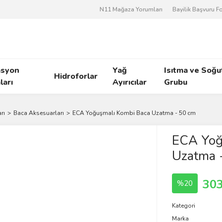
N11 Mağaza Yorumları
Bayilik Başvuru 
asyon
Yağ
Isıtma ve Soğ
Hidroforlar
arı
Ayırıcılar
Grubu
rı
Baca Aksesuarları
ECA Yoğuşmalı Kombi Baca Uzatma - 50 cm
ECA Yoğ
Uzatma 
303
%20
Kategori
Marka