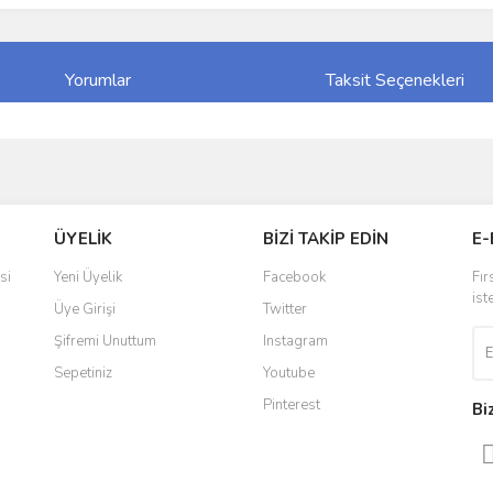
Yorumlar
Taksit Seçenekleri
ve diğer konularda yetersiz gördüğünüz noktaları öneri formunu kullanarak taraf
Bu ürüne ilk yorumu siz yapın!
ÜYELİK
BİZİ TAKİP EDİN
E-
r.
Yorum Yaz
si
Yeni Üyelik
Facebook
Fır
ist
Üye Girişi
Twitter
Şifremi Unuttum
Instagram
Sepetiniz
Youtube
Pinterest
Bi