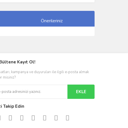
Önerileriniz
ımıza iletebilirsiniz.
Bültene Kayıt Ol!
satları, kampanya ve duyuruları ile ilgili e-posta almak
er misiniz?
EKLE
zi Takip Edin