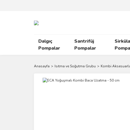
Dalgıç
Santrifüj
Sirkül
Pompalar
Pompalar
Pompal
Anasayfa
Isıtma ve Soğutma Grubu
Kombi Aksesuarla