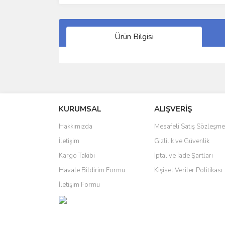
Ürün Bilgisi
Bu ürünün fiyat bilgisi, resim, ürün açıklamalarında 
Görüş ve önerileriniz için teşekkür ederiz.
KURUMSAL
ALIŞVERİŞ
Ürün resmi kalitesiz, bozuk veya görüntülenemiyo
Ürün açıklamasında eksik bilgiler bulunuyor.
Hakkımızda
Mesafeli Satış Sözleşme
Ürün bilgilerinde hatalar bulunuyor.
İletişim
Gizlilik ve Güvenlik
Ürün fiyatı diğer sitelerden daha pahalı.
Kargo Takibi
İptal ve İade Şartları
Bu ürüne benzer farklı alternatifler olmalı.
Havale Bildirim Formu
Kişisel Veriler Politikası
İletişim Formu