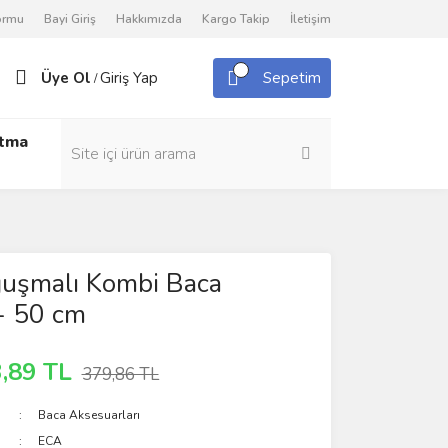
Formu
Bayi Giriş
Hakkımızda
Kargo Takip
İletişim
Üye Ol
Giriş Yap
Sepetim
/
utma
uşmalı Kombi Baca
- 50 cm
,89 TL
379,86 TL
Baca Aksesuarları
ECA