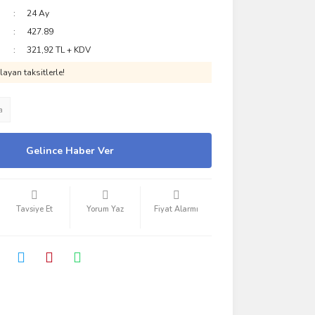
24 Ay
427.89
321,92 TL + KDV
ayan taksitlerle!
a
Gelince Haber Ver
Tavsiye Et
Yorum Yaz
Fiyat Alarmı