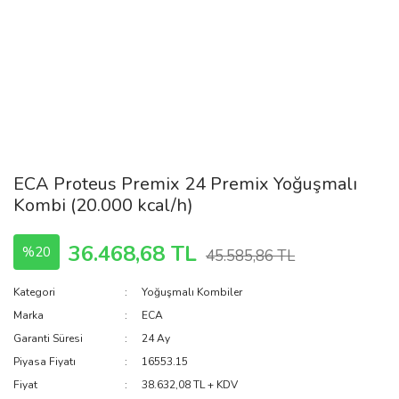
ECA Proteus Premix 24 Premix Yoğuşmalı
Kombi (20.000 kcal/h)
36.468,68 TL
%20
45.585,86 TL
Kategori
Yoğuşmalı Kombiler
Marka
ECA
Garanti Süresi
24 Ay
Piyasa Fiyatı
16553.15
Fiyat
38.632,08 TL + KDV