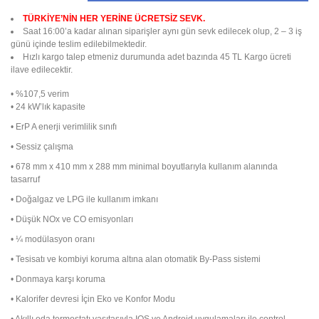
TÜRKİYE’NİN HER YERİNE ÜCRETSİZ SEVK.
Saat 16:00’a kadar alınan siparişler aynı gün sevk edilecek olup, 2 – 3 iş
günü içinde teslim edilebilmektedir.
Hızlı kargo talep etmeniz durumunda adet bazında 45 TL Kargo ücreti
ilave edilecektir.
• %107,5 verim
• 24 kW’lık kapasite
• ErP A enerji verimlilik sınıfı
• Sessiz çalışma
• 678 mm x 410 mm x 288 mm minimal boyutlarıyla kullanım alanında
tasarruf
• Doğalgaz ve LPG ile kullanım imkanı
• Düşük NOx ve CO emisyonları
• ¼ modülasyon oranı
• Tesisatı ve kombiyi koruma altına alan otomatik By-Pass sistemi
• Donmaya karşı koruma
• Kalorifer devresi İçin Eko ve Konfor Modu