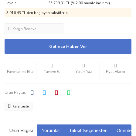
Havale
35.739,31 TL (%2,00 havale indirimi)
3.916,43 TL den başlayan taksitlerle!
Kargo Bedava
Gelince Haber Ver
Tavsiye Et
Yorum Yaz
Fiyat Alarmı
Ürün Paylaş :
Karşılaştır
Ürün Bilgisi
Yorumlar
Taksit Seçenekleri
Önerilerin