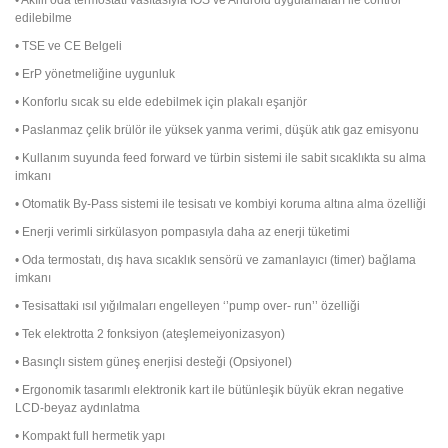
• Akıllı oda termostatı vasıtasıyla IOS ve Android uygulamaları ile control
edilebilme
• TSE ve CE Belgeli
• ErP yönetmeliğine uygunluk
• Konforlu sıcak su elde edebilmek için plakalı eşanjör
• Paslanmaz çelik brülör ile yüksek yanma verimi, düşük atık gaz emisyonu
• Kullanım suyunda feed forward ve türbin sistemi ile sabit sıcaklıkta su alma
imkanı
• Otomatik By-Pass sistemi ile tesisatı ve kombiyi koruma altına alma özelliği
• Enerji verimli sirkülasyon pompasıyla daha az enerji tüketimi
• Oda termostatı, dış hava sıcaklık sensörü ve zamanlayıcı (timer) bağlama
imkanı
• Tesisattaki ısıl yığılmaları engelleyen ‘’pump over- run’’ özelliği
• Tek elektrotta 2 fonksiyon (ateşlemeiyonizasyon)
• Basınçlı sistem güneş enerjisi desteği (Opsiyonel)
• Ergonomik tasarımlı elektronik kart ile bütünleşik büyük ekran negative
LCD-beyaz aydınlatma
• Kompakt full hermetik yapı