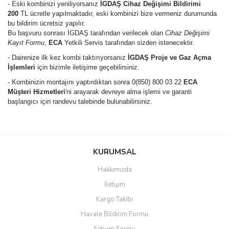
- Eski kombinizi yeniliyorsanız
İGDAŞ Cihaz Değişimi Bildirimi
200
TL ücretle yapılmaktadır, eski kombinizi bize vermeniz durumunda
bu bildirim ücretsiz yapılır.
Bu başvuru sonrası İGDAŞ tarafından verilecek olan
Cihaz Değişimi
Kayıt Formu
,
ECA
Yetkili Servis tarafından sizden istenecektir.
- Dairenize ilk kez kombi taktırıyorsanız
İGDAŞ Proje ve Gaz Açma
İşlemleri
için bizimle iletişime geçebilirsiniz.
- Kombinizin montajını yaptırdıktan sonra 0(850) 800 03 22
ECA
Müşteri Hizmetleri
'ni arayarak devreye alma işlemi ve garanti
başlangıcı için randevu talebinde bulunabilirsiniz.
Bu ürünün fiyat bilgisi, resim, ürün açıklamalarında ve diğer
konularda yetersiz gördüğünüz noktaları öneri formunu kullanarak
Bu ürüne ilk yorumu siz yapın!
KURUMSAL
tarafımıza iletebilirsiniz.
Görüş ve önerileriniz için teşekkür ederiz.
Hakkımızda
Yorum Yaz
İletişim
Ürün resmi kalitesiz, bozuk veya görüntülenemiyor.
Kargo Takibi
Ürün açıklamasında eksik bilgiler bulunuyor.
Havale Bildirim Formu
Ürün bilgilerinde hatalar bulunuyor.