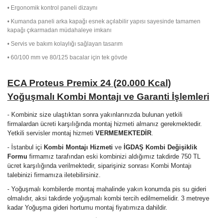
• Ergonomik kontrol paneli dizaynı
• Kumanda paneli arka kapağı esnek açılabilir yapısı sayesinde tamamen
kapağı çıkarmadan müdahaleye imkanı
• Servis ve bakım kolaylığı sağlayan tasarım
• 60/100 mm ve 80/125 bacalar için tek gövde
ECA Proteus Premix 24 (20.000 Kcal)
Yoğuşmalı Kombi
Montajı ve Garanti İşlemleri
- Kombiniz size ulaştıktan sonra yakınlarınızda bulunan yetkili
firmalardan ücreti karşılığında montaj hizmeti almanız gerekmektedir.
Yetkili servisler montaj hizmeti
VERMEMEKTEDİR
.
- İstanbul içi
Kombi Montajı Hizmeti
ve
İGDAŞ Kombi Değişiklik
Formu
firmamız tarafından eski kombinizi aldığımız takdirde 750 TL
ücret karşılığında verilmektedir, siparişiniz sonrası Kombi Montajı
talebinizi firmamıza iletebilirsiniz.
- Yoğuşmalı kombilerde montaj mahalinde yakın konumda pis su gideri
olmalıdır, aksi takdirde yoğuşmalı kombi tercih edilmemelidir. 3 metreye
kadar Yoğuşma gideri hortumu montaj fiyatımıza dahildir.