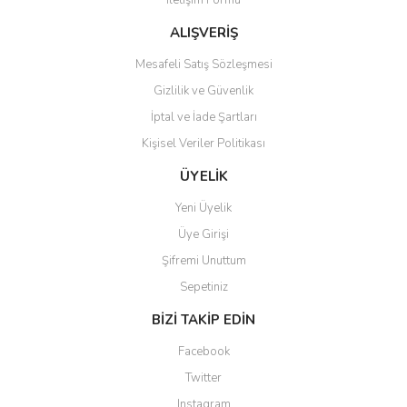
İletişim Formu
Ürün fiyatı diğer sitelerden daha pahalı.
Bu ürüne benzer farklı alternatifler olmalı.
ALIŞVERİŞ
Mesafeli Satış Sözleşmesi
Gizlilik ve Güvenlik
İptal ve İade Şartları
Kişisel Veriler Politikası
Gönder
ÜYELİK
Yeni Üyelik
Üye Girişi
Şifremi Unuttum
Sepetiniz
BİZİ TAKİP EDİN
Facebook
Twitter
Instagram