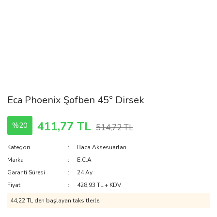
Eca Phoenix Şofben 45° Dirsek
411,77 TL
%20
514,72 TL
Kategori
Baca Aksesuarları
Marka
E.C.A
Garanti Süresi
24 Ay
Fiyat
428,93 TL + KDV
44,22 TL den başlayan taksitlerle!