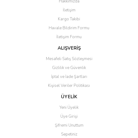
Hakkımızda
Yorum Yaz
İletişim
Ürün resmi kalitesiz, bozuk veya görüntülenemiyor.
Kargo Takibi
Ürün açıklamasında eksik bilgiler bulunuyor.
Havale Bildirim Formu
Ürün bilgilerinde hatalar bulunuyor.
İletişim Formu
Ürün fiyatı diğer sitelerden daha pahalı.
Bu ürüne benzer farklı alternatifler olmalı.
ALIŞVERİŞ
Mesafeli Satış Sözleşmesi
Gizlilik ve Güvenlik
İptal ve İade Şartları
Kişisel Veriler Politikası
Gönder
ÜYELİK
Yeni Üyelik
Üye Girişi
Şifremi Unuttum
Sepetiniz