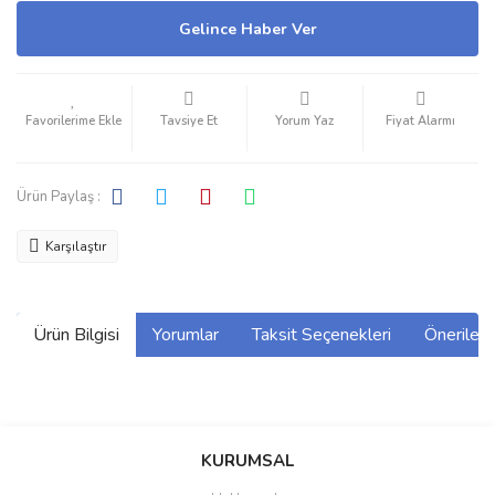
Gelince Haber Ver
Tavsiye Et
Yorum Yaz
Fiyat Alarmı
Ürün Paylaş :
Karşılaştır
Ürün Bilgisi
Yorumlar
Taksit Seçenekleri
Önerilerin
Bu ürünün fiyat bilgisi, resim, ürün açıklamalarında ve diğer
konularda yetersiz gördüğünüz noktaları öneri formunu kullanarak
Bu ürüne ilk yorumu siz yapın!
KURUMSAL
tarafımıza iletebilirsiniz.
Görüş ve önerileriniz için teşekkür ederiz.