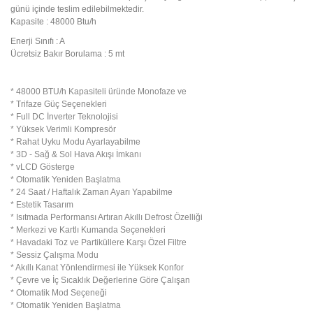
günü içinde teslim edilebilmektedir.
Kapasite : 48000 Btu/h
Enerji Sınıfı : A
Ücretsiz Bakır Borulama : 5 mt
* 48000 BTU/h Kapasiteli üründe Monofaze ve
* Trifaze Güç Seçenekleri
* Full DC İnverter Teknolojisi
* Yüksek Verimli Kompresör
* Rahat Uyku Modu Ayarlayabilme
* 3D - Sağ & Sol Hava Akışı İmkanı
* vLCD Gösterge
* Otomatik Yeniden Başlatma
* 24 Saat / Haftalık Zaman Ayarı Yapabilme
* Estetik Tasarım
* Isıtmada Performansı Artıran Akıllı Defrost Özelliği
* Merkezi ve Kartlı Kumanda Seçenekleri
* Havadaki Toz ve Partiküllere Karşı Özel Filtre
* Sessiz Çalışma Modu
* Akıllı Kanat Yönlendirmesi ile Yüksek Konfor
* Çevre ve İç Sıcaklık Değerlerine Göre Çalışan
* Otomatik Mod Seçeneği
* Otomatik Yeniden Başlatma