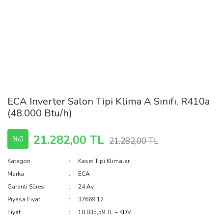
ECA Inverter Salon Tipi Klima A Sınıfı, R410a
(48.000 Btu/h)
21.282,00 TL
%0
21.282,00 TL
Kategori
Kaset Tipi Klimalar
Marka
ECA
Garanti Süresi
24 Ay
Piyasa Fiyatı
37669.12
Fiyat
18.035,59 TL + KDV