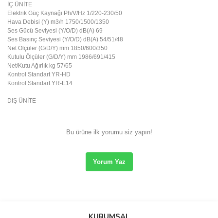
İÇ ÜNİTE
Elektrik Güç Kaynağı Ph/V/Hz 1/220-230/50
Hava Debisi (Y) m3/h 1750/1500/1350
Ses Gücü Seviyesi (Y/O/D) dB(A) 69
Ses Basınç Seviyesi (Y/O/D) dB(A) 54/51/48
Net Ölçüler (G/D/Y) mm 1850/600/350
Kutulu Ölçüler (G/D/Y) mm 1986/691/415
Net/Kutu Ağırlık kg 57/65
Kontrol Standart YR-HD
Kontrol Standart YR-E14
DIŞ ÜNİTE
Bu ürüne ilk yorumu siz yapın!
Yorum Yaz
Bu ürünün fiyat bilgisi, resim, ürün açıklamalarında ve diğer
konularda yetersiz gördüğünüz noktaları öneri formunu kullanarak
tarafımıza iletebilirsiniz.
KURUMSAL
Görüş ve önerileriniz için teşekkür ederiz.