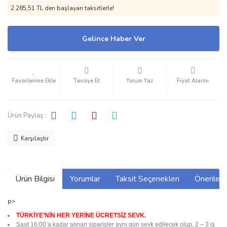
2.285,51 TL den başlayan taksitlerle!
Gelince Haber Ver
Tavsiye Et
Yorum Yaz
Fiyat Alarmı
Ürün Paylaş :
Karşılaştır
Ürün Bilgisi
Yorumlar
Taksit Seçenekleri
Önerilerin
p>
TÜRKİYE’NİN HER YERİNE ÜCRETSİZ SEVK.
Saat 16:00’a kadar alınan siparişler aynı gün sevk edilecek olup, 2 – 3 iş