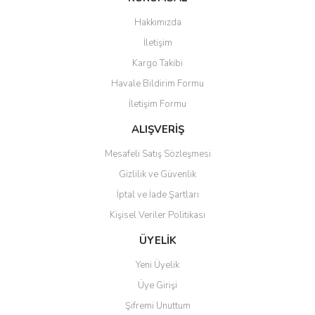
Hakkımızda
Ürün resmi kalitesiz, bozuk veya görüntülenemiyor.
İletişim
Ürün açıklamasında eksik bilgiler bulunuyor.
Kargo Takibi
Ürün bilgilerinde hatalar bulunuyor.
Havale Bildirim Formu
Ürün fiyatı diğer sitelerden daha pahalı.
İletişim Formu
Bu ürüne benzer farklı alternatifler olmalı.
ALIŞVERİŞ
Mesafeli Satış Sözleşmesi
Gizlilik ve Güvenlik
İptal ve İade Şartları
Gönder
Kişisel Veriler Politikası
ÜYELİK
Yeni Üyelik
Üye Girişi
Şifremi Unuttum