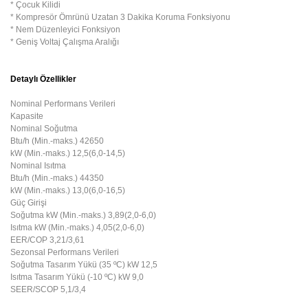
* Çocuk Kilidi
* Kompresör Ömrünü Uzatan 3 Dakika Koruma Fonksiyonu
* Nem Düzenleyici Fonksiyon
* Geniş Voltaj Çalışma Aralığı
Detaylı Özellikler
Nominal Performans Verileri
Kapasite
Nominal Soğutma
Btu/h (Min.-maks.) 42650
kW (Min.-maks.) 12,5(6,0-14,5)
Nominal Isıtma
Btu/h (Min.-maks.) 44350
kW (Min.-maks.) 13,0(6,0-16,5)
Güç Girişi
Soğutma kW (Min.-maks.) 3,89(2,0-6,0)
Isıtma kW (Min.-maks.) 4,05(2,0-6,0)
EER/COP 3,21/3,61
Sezonsal Performans Verileri
Soğutma Tasarım Yükü (35 ºC) kW 12,5
Isıtma Tasarım Yükü (-10 ºC) kW 9,0
SEER/SCOP 5,1/3,4