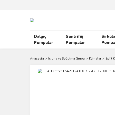
Dalgıç
Santrifüj
Sirkül
Pompalar
Pompalar
Pompal
Anasayfa
Isıtma ve Soğutma Grubu
Klimalar
Split 