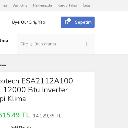
Formu
Bayi Giriş
Hakkımızda
Kargo Takip
İletişim
Üye Ol
Giriş Yap
Sepetim
/
utma
lima
Ecotech ESA2112A100
 12000 Btu Inverter
pi Klima
615,49 TL
14.129,35 TL
Split Klimalar