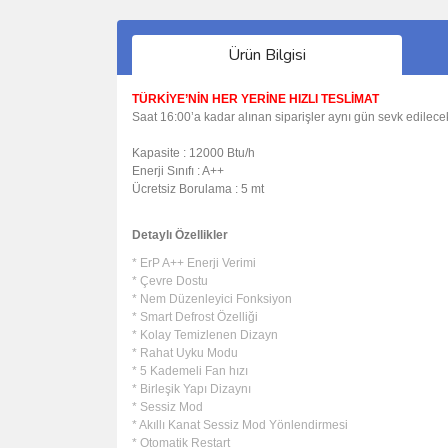
Ürün Bilgisi
TÜRKİYE’NİN HER YERİNE HIZLI TESLİMAT
Saat 16:00’a kadar alınan siparişler aynı gün sevk edilecek
Kapasite : 12000 Btu/h
Enerji Sınıfı : A++
Ücretsiz Borulama : 5 mt
Detaylı Özellikler
* ErP A++ Enerji Verimi
* Çevre Dostu
* Nem Düzenleyici Fonksiyon
* Smart Defrost Özelliği
* Kolay Temizlenen Dizayn
* Rahat Uyku Modu
* 5 Kademeli Fan hızı
* Birleşik Yapı Dizaynı
* Sessiz Mod
* Akıllı Kanat Sessiz Mod Yönlendirmesi
* Otomatik Restart