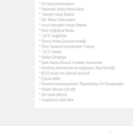
* 24 Saat Zamanlayıcı
* Otomatik Dikey Hava Akışı
* Yüksek Hava Debisi
* DC Motor Teknolojisi
* Uzun Mesafeli Hava Üfleme
* Hızlı Soğutma Modu
* -10°C Soğutma
* Geniş Voltaj Çalışma Aralığı
* Özel Tasarıım Kondenser Yüzeyi
* -15°C Isıtma
* Dijital Gösterge
* Işıklı Geniş Ekranlı Uzaktan Kumanda
* Konforlu iklimlendirme sağlayan I feel Özelliği
* ECO modu ile yüksek tasarruf
* Çocuk kilidi
* Kendini temizleyebilen TitanGolden Fin Evaparatör
* Süper Sessiz (19 dB)
* 3D hava üfleme
* 4 katmanlı özel filtre
Bu ürünün fiyat bilgisi, resim, ürün açıklamalarında 
Görüş ve önerileriniz için teşekkür ederiz.