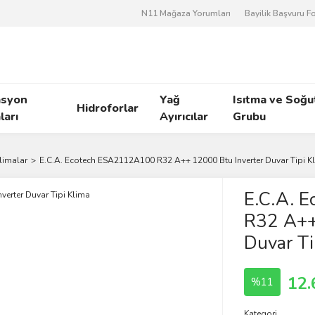
N11 Mağaza Yorumları
Bayilik Başvuru 
asyon
Yağ
Isıtma ve Soğ
Hidroforlar
arı
Ayırıcılar
Grubu
Klimalar
E.C.A. Ecotech ESA2112A100 R32 A++ 12000 Btu Inverter Duvar Tipi K
E.C.A. 
R32 A++
Duvar Ti
12.
%11
Kategori