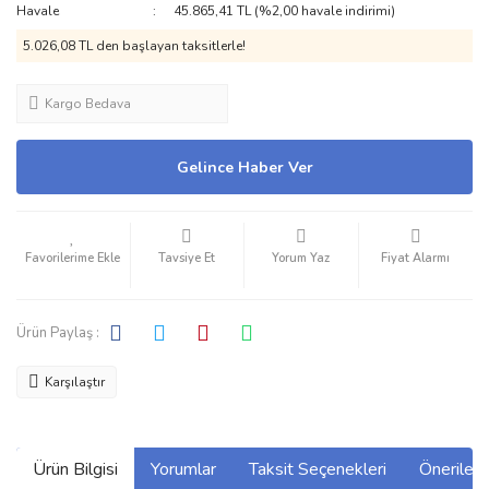
Havale
45.865,41 TL (%2,00 havale indirimi)
5.026,08 TL den başlayan taksitlerle!
Kargo Bedava
Gelince Haber Ver
Tavsiye Et
Yorum Yaz
Fiyat Alarmı
Ürün Paylaş :
Karşılaştır
Ürün Bilgisi
Yorumlar
Taksit Seçenekleri
Önerilerin