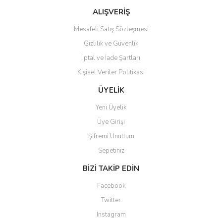
Bu ürüne benzer farklı alternatifler olmalı.
ALIŞVERİŞ
Mesafeli Satış Sözleşmesi
Gizlilik ve Güvenlik
İptal ve İade Şartları
Kişisel Veriler Politikası
Gönder
ÜYELİK
Yeni Üyelik
Üye Girişi
Şifremi Unuttum
Sepetiniz
BİZİ TAKİP EDİN
Facebook
Twitter
Instagram