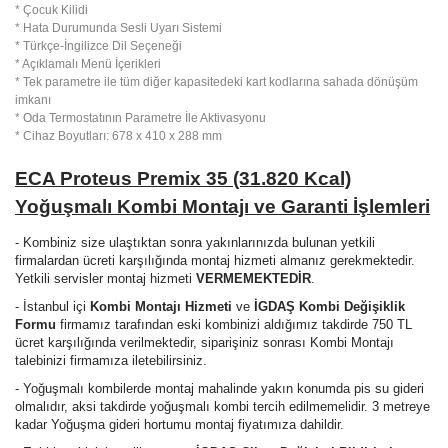
* Çocuk Kilidi
* Hata Durumunda Sesli Uyarı Sistemi
* Türkçe-İngilizce Dil Seçeneği
* Açıklamalı Menü İçerikleri
* Tek parametre ile tüm diğer kapasitedeki kart kodlarına sahada dönüşüm
imkanı
* Oda Termostatının Parametre İle Aktivasyonu
* Cihaz Boyutları: 678 x 410 x 288 mm
ECA Proteus Premix 35 (31.820 Kcal)
Yoğuşmalı Kombi
Montajı ve Garanti İşlemleri
- Kombiniz size ulaştıktan sonra yakınlarınızda bulunan yetkili
firmalardan ücreti karşılığında montaj hizmeti almanız gerekmektedir.
Yetkili servisler montaj hizmeti
VERMEMEKTEDİR
.
- İstanbul içi
Kombi Montajı Hizmeti
ve
İGDAŞ Kombi Değişiklik
Formu
firmamız tarafından eski kombinizi aldığımız takdirde 750 TL
ücret karşılığında verilmektedir, siparişiniz sonrası Kombi Montajı
talebinizi firmamıza iletebilirsiniz.
- Yoğuşmalı kombilerde montaj mahalinde yakın konumda pis su gideri
olmalıdır, aksi takdirde yoğuşmalı kombi tercih edilmemelidir. 3 metreye
kadar Yoğuşma gideri hortumu montaj fiyatımıza dahildir.