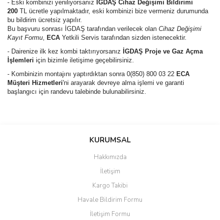
- Eski kombinizi yeniliyorsanız
İGDAŞ Cihaz Değişimi Bildirimi
200
TL ücretle yapılmaktadır, eski kombinizi bize vermeniz durumunda
bu bildirim ücretsiz yapılır.
Bu başvuru sonrası İGDAŞ tarafından verilecek olan
Cihaz Değişimi
Kayıt Formu
,
ECA
Yetkili Servis tarafından sizden istenecektir.
- Dairenize ilk kez kombi taktırıyorsanız
İGDAŞ Proje ve Gaz Açma
İşlemleri
için bizimle iletişime geçebilirsiniz.
- Kombinizin montajını yaptırdıktan sonra 0(850) 800 03 22
ECA
Müşteri Hizmetleri
'ni arayarak devreye alma işlemi ve garanti
başlangıcı için randevu talebinde bulunabilirsiniz.
Bu ürünün fiyat bilgisi, resim, ürün açıklamalarında ve diğer
konularda yetersiz gördüğünüz noktaları öneri formunu kullanarak
Bu ürüne ilk yorumu siz yapın!
KURUMSAL
tarafımıza iletebilirsiniz.
Görüş ve önerileriniz için teşekkür ederiz.
Hakkımızda
Yorum Yaz
İletişim
Ürün resmi kalitesiz, bozuk veya görüntülenemiyor.
Kargo Takibi
Ürün açıklamasında eksik bilgiler bulunuyor.
Havale Bildirim Formu
Ürün bilgilerinde hatalar bulunuyor.
İletişim Formu
Ürün fiyatı diğer sitelerden daha pahalı.