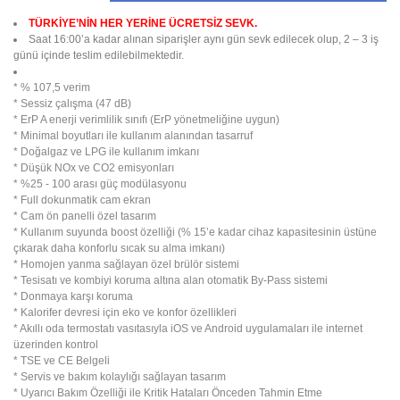
TÜRKİYE’NİN HER YERİNE ÜCRETSİZ SEVK.
Saat 16:00’a kadar alınan siparişler aynı gün sevk edilecek olup, 2 – 3 iş
günü içinde teslim edilebilmektedir.
* % 107,5 verim
* Sessiz çalışma (47 dB)
* ErP A enerji verimlilik sınıfı (ErP yönetmeliğine uygun)
* Minimal boyutları ile kullanım alanından tasarruf
* Doğalgaz ve LPG ile kullanım imkanı
* Düşük NOx ve CO2 emisyonları
* %25 - 100 arası güç modülasyonu
* Full dokunmatik cam ekran
* Cam ön panelli özel tasarım
* Kullanım suyunda boost özelliği (% 15’e kadar cihaz kapasitesinin üstüne
çıkarak daha konforlu sıcak su alma imkanı)
* Homojen yanma sağlayan özel brülör sistemi
* Tesisatı ve kombiyi koruma altına alan otomatik By-Pass sistemi
* Donmaya karşı koruma
* Kalorifer devresi için eko ve konfor özellikleri
* Akıllı oda termostatı vasıtasıyla iOS ve Android uygulamaları ile internet
üzerinden kontrol
* TSE ve CE Belgeli
* Servis ve bakım kolaylığı sağlayan tasarım
* Uyarıcı Bakım Özelliği ile Kritik Hataları Önceden Tahmin Etme