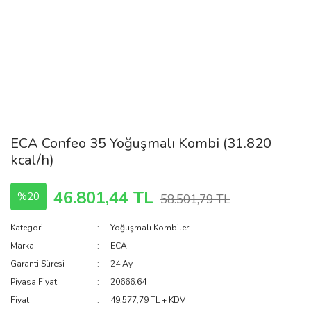
ECA Confeo 35 Yoğuşmalı Kombi (31.820
kcal/h)
46.801,44 TL
%20
58.501,79 TL
Kategori
Yoğuşmalı Kombiler
Marka
ECA
Garanti Süresi
24 Ay
Piyasa Fiyatı
20666.64
Fiyat
49.577,79 TL + KDV