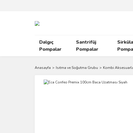
Dalgıç
Santrifüj
Sirkül
Pompalar
Pompalar
Pompal
Anasayfa
Isıtma ve Soğutma Grubu
Kombi Aksesuarla