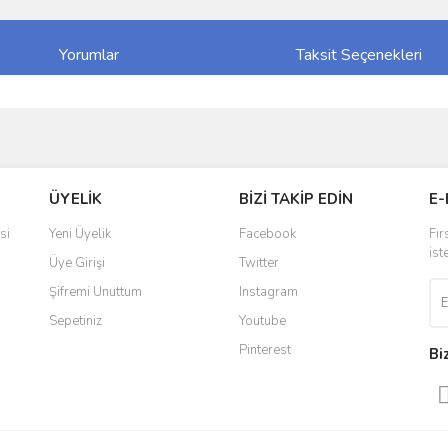
Yorumlar
Taksit Seçenekleri
ve diğer konularda yetersiz gördüğünüz noktaları öneri formunu kullanarak taraf
Bu ürüne ilk yorumu siz yapın!
ÜYELİK
BİZİ TAKİP EDİN
E-
r.
Yorum Yaz
si
Yeni Üyelik
Facebook
Fır
ist
Üye Girişi
Twitter
Şifremi Unuttum
Instagram
Sepetiniz
Youtube
Pinterest
Bi
Gönder