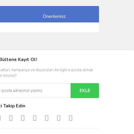
Önerileriniz
ımıza iletebilirsiniz.
Bültene Kayıt Ol!
satları, kampanya ve duyuruları ile ilgili e-posta almak
er misiniz?
EKLE
zi Takip Edin