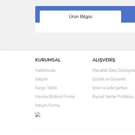
Ürün Bilgisi
Bu ürünün fiyat bilgisi, resim, ürün açıklamalarında 
Görüş ve önerileriniz için teşekkür ederiz.
KURUMSAL
ALIŞVERİŞ
Ürün resmi kalitesiz, bozuk veya görüntülenemiyo
Ürün açıklamasında eksik bilgiler bulunuyor.
Hakkımızda
Mesafeli Satış Sözleşme
Ürün bilgilerinde hatalar bulunuyor.
İletişim
Gizlilik ve Güvenlik
Ürün fiyatı diğer sitelerden daha pahalı.
Kargo Takibi
İptal ve İade Şartları
Bu ürüne benzer farklı alternatifler olmalı.
Havale Bildirim Formu
Kişisel Veriler Politikası
İletişim Formu