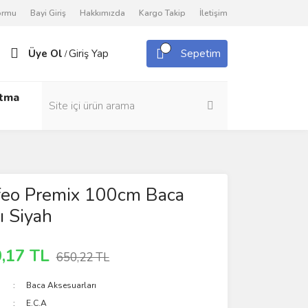
Formu
Bayi Giriş
Hakkımızda
Kargo Takip
İletişim
Üye Ol
Giriş Yap
Sepetim
/
utma
feo Premix 100cm Baca
 Siyah
,17 TL
650,22 TL
Baca Aksesuarları
E.C.A