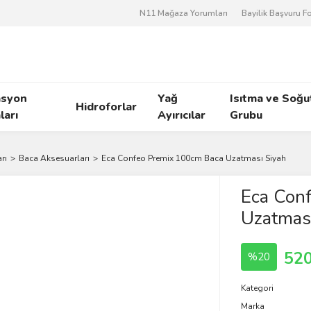
N11 Mağaza Yorumları
Bayilik Başvuru 
asyon
Yağ
Isıtma ve Soğ
Hidroforlar
arı
Ayırıcılar
Grubu
rı
Baca Aksesuarları
Eca Confeo Premix 100cm Baca Uzatması Siyah
Eca Con
Uzatması
520
%20
Kategori
Marka