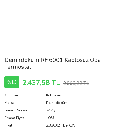
Demirdöküm RF 6001 Kablosuz Oda
Termostatı
2.437,58 TL
%13
2.803,22 TL
Kategori
Kablosuz
Marka
Demirdöküm
Garanti Süresi
24 Ay
Piyasa Fiyatı
1065
Fiyat
2.336,02 TL + KDV