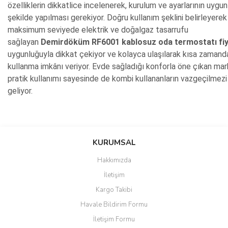
özelliklerin dikkatlice incelenerek, kurulum ve ayarlarının uygun
şekilde yapılması gerekiyor. Doğru kullanım şeklini belirleyerek
maksimum seviyede elektrik ve doğalgaz tasarrufu
sağlayan
Demirdöküm RF6001 kablosuz oda termostatı fiy
uygunluğuyla dikkat çekiyor ve kolayca ulaşılarak kısa zamand
kullanma imkânı veriyor. Evde sağladığı konforla öne çıkan mar
pratik kullanımı sayesinde de kombi kullananların vazgeçilmezi
geliyor.
Bu ürünün fiyat bilgisi, resim, ürün açıklamalarında ve diğer
konularda yetersiz gördüğünüz noktaları öneri formunu kullanarak
Bu ürüne ilk yorumu siz yapın!
KURUMSAL
tarafımıza iletebilirsiniz.
Görüş ve önerileriniz için teşekkür ederiz.
Hakkımızda
Yorum Yaz
İletişim
Ürün resmi kalitesiz, bozuk veya görüntülenemiyor.
Kargo Takibi
Ürün açıklamasında eksik bilgiler bulunuyor.
Havale Bildirim Formu
Ürün bilgilerinde hatalar bulunuyor.
İletişim Formu
Ürün fiyatı diğer sitelerden daha pahalı.