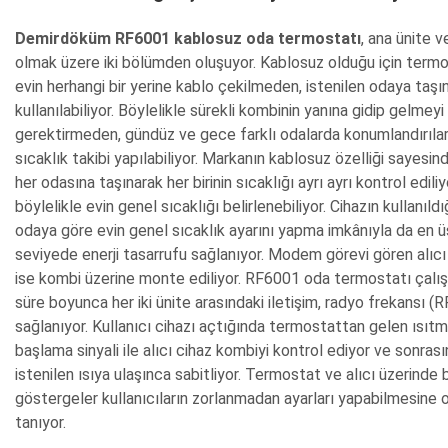
Demirdöküm RF6001 kablosuz oda termostatı
, ana ünite ve
olmak üzere iki bölümden oluşuyor. Kablosuz olduğu için termo
evin herhangi bir yerine kablo çekilmeden, istenilen odaya taşı
kullanılabiliyor. Böylelikle sürekli kombinin yanına gidip gelmeyi
gerektirmeden, gündüz ve gece farklı odalarda konumlandırıla
sıcaklık takibi yapılabiliyor. Markanın kablosuz özelliği sayesin
her odasına taşınarak her birinin sıcaklığı ayrı ayrı kontrol edili
böylelikle evin genel sıcaklığı belirlenebiliyor. Cihazın kullanıldı
odaya göre evin genel sıcaklık ayarını yapma imkânıyla da en ü
seviyede enerji tasarrufu sağlanıyor. Modem görevi gören alıcı
ise kombi üzerine monte ediliyor. RF6001 oda termostatı çalış
süre boyunca her iki ünite arasındaki iletişim, radyo frekansı (RF
sağlanıyor. Kullanıcı cihazı açtığında termostattan gelen ısıt
başlama sinyali ile alıcı cihaz kombiyi kontrol ediyor ve sonras
istenilen ısıya ulaşınca sabitliyor. Termostat ve alıcı üzerinde
göstergeler kullanıcıların zorlanmadan ayarları yapabilmesine 
tanıyor.