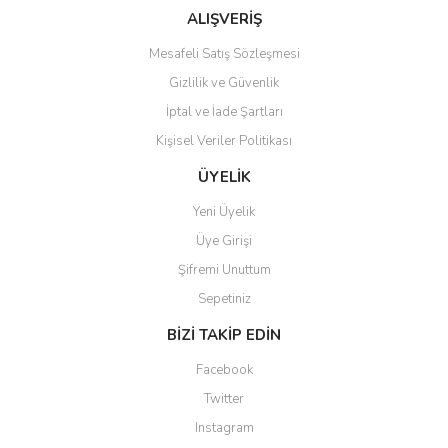
Bu ürüne benzer farklı alternatifler olmalı.
ALIŞVERİŞ
Mesafeli Satış Sözleşmesi
Gizlilik ve Güvenlik
İptal ve İade Şartları
Kişisel Veriler Politikası
Gönder
ÜYELİK
Yeni Üyelik
Üye Girişi
Şifremi Unuttum
Sepetiniz
BİZİ TAKİP EDİN
Facebook
Twitter
Instagram