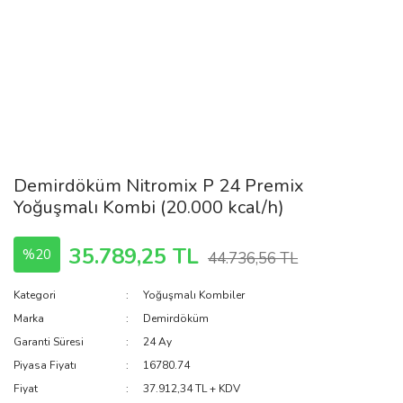
Demirdöküm Nitromix P 24 Premix
Yoğuşmalı Kombi (20.000 kcal/h)
35.789,25 TL
%20
44.736,56 TL
Kategori
Yoğuşmalı Kombiler
Marka
Demirdöküm
Garanti Süresi
24 Ay
Piyasa Fiyatı
16780.74
Fiyat
37.912,34 TL + KDV