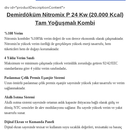
div id="productDescriptionContent">
Demirdöküm Nitromix P 24 Kw (20.000 Kcal)
Tam Yoğuşmalı Kombi
%108 Verim
Nitromix kombiler %108'lik verim değeri ile son derece ekonomik olarak çalışmaktadır.
Nitromix'in yüksek verim özelliği ile gerçekleşen yüksek enerji tasarrufu, hem
tüketicileri hem de doğayı korumaktadır.
4 Yıldız Verim Sınıfı
Maksimum ve minimum çalışmada yüksek verimlilik zorunluğu getiren 92/42/EEC
standartlarına göre 4 yıldız verim sınıfındadır
.
Paslanmaz Çelik Premix Eşanjör Sistemi
Uzun ömürlü paslanmaz çelik premix eşanjör sayesinde yüksek yakıt tasarrufu ve verim
sağlanmaktadır.
Akıllı Isıtma Sistemi
Akıllı ısıtma sistemi sayesinde ortamın anlık kapasite ihtiyacına bağlı olarak gidiş ve
dönüş NTC sensörler ile alev modülasyonu sağlanır. Bu sayede yüksek verim ve yakıt
tasarrufu sunar.
Dijital Ekran ve Kumanda Paneli
Dijital ekran sayesinde tesisat ve kullanım suyu sıcaklık değerleri, tesisattaki su basınç