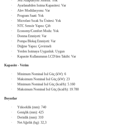
·
Self Adaptasyon Sistemi: Yok
·
Ayarlanabilen Isıtma Kapasitesi: Var
·
Alev Modülasyonu: Var
·
Program Saati: Yok
·
Microfast Sıcak Su Ünitesi: Yok
·
NTC Sensör Yapısı: Çift
·
Economy/Comfort Modu: Yok
·
Donma Emniyeti: Var
·
Pompa Blokaj Emniyeti: Var
·
Düğme Yapısı: Çevirmeli
·
Yerden Isıtmaya Uygunluk: Uygun
·
Kapasite Kullanımının LCD'den Takibi: Var
Kapasite - Verim
·
Minimum Nominal Isıl Güç (kW): 6
·
Maksimum Nominal Isıl Güç (kW): 23
·
Minimum Nominal Isıl Güç (kcal/h): 5.160
·
Maksimum Nominal Isıl Güç (kcal/h): 19.780
Boyutlar
·
Yükseklik (mm): 740
·
Genişlik (mm): 425
·
Derinlik (mm): 310
·
Net Ağırlık (kg): 32,3