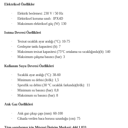
Elektriksel Özellikler
·
Elektrik beslemesi: 230 V / 50 Hz
·
Elektriksel koruma sınıfı
: IPX4D
·
Maksimum elektriksel güç (W): 130
Isıtma Devresi Özellikleri
·
Tesisat sıcaklık ayar aralığı (°C): 10-75
·
Genleşme tankı kapasitesi (lt): 7
·
Maksimum tesisat kapasitesi (75°C ortalama su sıcaklığında)(lt): 140
·
Maksimum çalışma basıncı (bar): 3
Kullanım Suyu Devresi Özellikleri
·
Sıcaklık ayar aralığı (°C): 38-60
·
Minimum su debisi (lt/dk): 1,5
·
Spesifik su debisi (30 °C sıcaklık farkında)(lt/dk):
11
·
Minimum su basıncı (bar): 0,8
·
Maksimum su basıncı (bar): 8
Atık Gaz Özellikleri
·
Atık gaz çıkışı çapı (mm): 60-100
·
Cihazla verilen baca borusu uzunluğu (cm): 75
Tüm sorularınız için Müşteri İletişim Merkezi: 444 1 833