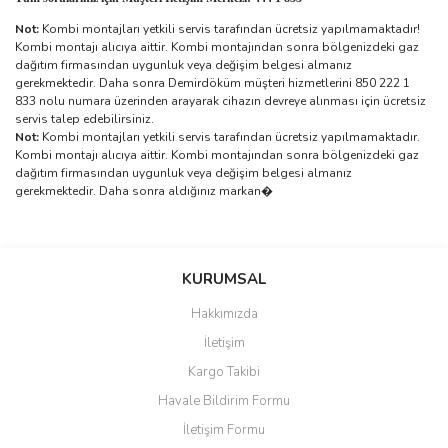
Not:
Kombi montajları yetkili servis tarafından ücretsiz yapılmamaktadır!
Kombi montajı alıcıya aittir. Kombi montajından sonra bölgenizdeki gaz
dağıtım firmasından uygunluk veya değişim belgesi almanız
gerekmektedir. Daha sonra Demirdöküm müşteri hizmetlerini 850 222 1
833 nolu numara üzerinden arayarak cihazın devreye alınması için ücretsiz
servis talep edebilirsiniz.
Not:
Kombi montajları yetkili servis tarafından ücretsiz yapılmamaktadır.
Kombi montajı alıcıya aittir. Kombi montajından sonra bölgenizdeki gaz
dağıtım firmasından uygunluk veya değişim belgesi almanız
gerekmektedir. Daha sonra aldığınız markan�
Bu ürünün fiyat bilgisi, resim, ürün açıklamalarında ve diğer
konularda yetersiz gördüğünüz noktaları öneri formunu kullanarak
Bu ürüne ilk yorumu siz yapın!
KURUMSAL
tarafımıza iletebilirsiniz.
Görüş ve önerileriniz için teşekkür ederiz.
Hakkımızda
Yorum Yaz
İletişim
Ürün resmi kalitesiz, bozuk veya görüntülenemiyor.
Kargo Takibi
Ürün açıklamasında eksik bilgiler bulunuyor.
Havale Bildirim Formu
Ürün bilgilerinde hatalar bulunuyor.
İletişim Formu
Ürün fiyatı diğer sitelerden daha pahalı.