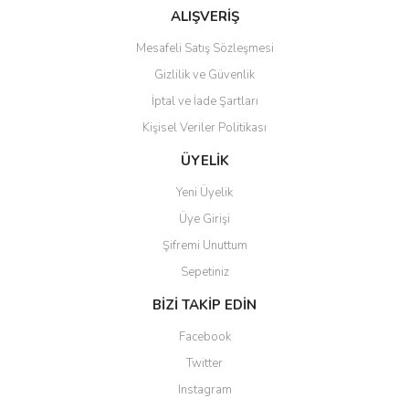
Bu ürüne benzer farklı alternatifler olmalı.
ALIŞVERİŞ
Mesafeli Satış Sözleşmesi
Gizlilik ve Güvenlik
İptal ve İade Şartları
Kişisel Veriler Politikası
Gönder
ÜYELİK
Yeni Üyelik
Üye Girişi
Şifremi Unuttum
Sepetiniz
BİZİ TAKİP EDİN
Facebook
Twitter
Instagram