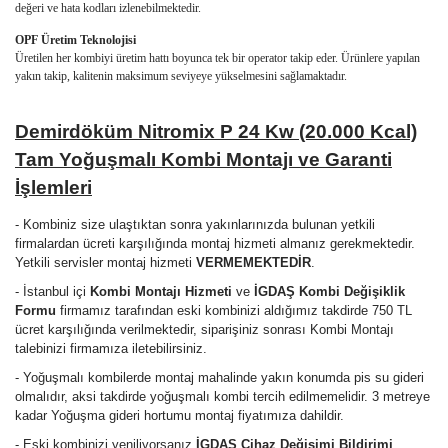
değeri ve hata kodları izlenebilmektedir.
OPF Üretim Teknolojisi
Üretilen her kombiyi üretim hattı boyunca tek bir operator takip eder. Ürünlere yapılan
yakın takip, kalitenin maksimum seviyeye yükselmesini sağlamaktadır.
Demirdöküm Nitromix P 24 Kw (20.000 Kcal)
Tam Yoğuşmalı Kombi
Montajı ve Garanti
İşlemleri
- Kombiniz size ulaştıktan sonra yakınlarınızda bulunan yetkili
firmalardan ücreti karşılığında montaj hizmeti almanız gerekmektedir.
Yetkili servisler montaj hizmeti
VERMEMEKTEDİR
.
- İstanbul içi
Kombi Montajı Hizmeti
ve
İGDAŞ Kombi Değişiklik
Formu
firmamız tarafından eski kombinizi aldığımız takdirde 750 TL
ücret karşılığında verilmektedir, siparişiniz sonrası Kombi Montajı
talebinizi firmamıza iletebilirsiniz.
- Yoğuşmalı kombilerde montaj mahalinde yakın konumda pis su gideri
olmalıdır, aksi takdirde yoğuşmalı kombi tercih edilmemelidir. 3 metreye
kadar Yoğuşma gideri hortumu montaj fiyatımıza dahildir.
- Eski kombinizi yeniliyorsanız
İGDAŞ Cihaz Değişimi Bildirimi