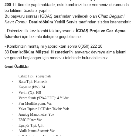
200
TL ücretle yapılmaktadır, eski kombinizi bize vermeniz durumunda
bu bildirim ücretsiz yapılır.
Bu başvuru sonrası İGDAŞ tarafından verilecek olan
Cihaz Değişimi
Kayıt Formu
,
Demirdöküm
Yetkili Servis tarafından sizden istenecektir.
- Dairenize ilk kez kombi taktırıyorsanız
İGDAŞ Proje ve Gaz Açma
İşlemleri
için bizimle iletişime geçebilirsiniz.
- Kombinizin montajını yaptırdıktan sonra 0(850) 222 18
33
Demirdöküm Müşteri Hizmetleri
'ni arayarak devreye alma işlemi
ve garanti başlangıcı için randevu talebinde bulunabilirsiniz.
Genel Özellikler
·
Cihaz Tipi: Yoğuşmalı
·
Baca Tipi: Hermetik
·
Kapasite (kW): 24
·
Verim (%): 108
·
Verim Sınıfı (92/42/EEC): 4 Yıldız
·
Fan Modülasyonu: Var
·
Yakıt Tipinin LCD'den Takibi: Yok
·
Analog Manometre: Yok
·
EMC Filtre: Var
·
Eşanjör Tipi: Çift
·
Akıllı Isıtma Sistemi: Var