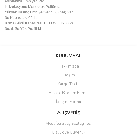
Aşınlanma Emniyeti
Var
Isı İzolasyonu
Monoblok Poliüretan
Yüksek Basınç Emniyet Ventili (6 bar)
Var
Su Kapasitesi
65 Lt
Isıtma Gücü Kapasitesi
1800 W + 1200 W
Sıcak Su Yük Profili
M
Bu ürünün fiyat bilgisi, resim, ürün açıklamalarında ve diğer
konularda yetersiz gördüğünüz noktaları öneri formunu kullanarak
Bu ürüne ilk yorumu siz yapın!
KURUMSAL
tarafımıza iletebilirsiniz.
Görüş ve önerileriniz için teşekkür ederiz.
Hakkımızda
Yorum Yaz
İletişim
Ürün resmi kalitesiz, bozuk veya görüntülenemiyor.
Kargo Takibi
Ürün açıklamasında eksik bilgiler bulunuyor.
Havale Bildirim Formu
Ürün bilgilerinde hatalar bulunuyor.
İletişim Formu
Ürün fiyatı diğer sitelerden daha pahalı.
Bu ürüne benzer farklı alternatifler olmalı.
ALIŞVERİŞ
Mesafeli Satış Sözleşmesi
Gizlilik ve Güvenlik