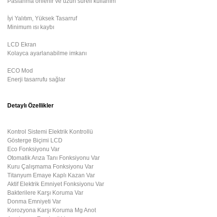
Paslanma önlenir ve uzun süreli kullanım
İyi Yalıtım, Yüksek Tasarruf
Minimum ısı kaybı
LCD Ekran
Kolayca ayarlanabilme imkanı
ECO Mod
Enerji tasarrufu sağlar
Detaylı Özellikler
Kontrol Sistemi
Elektrik Kontrollü
Gösterge Biçimi
LCD
Eco Fonksiyonu
Var
Otomatik Arıza Tanı Fonksiyonu
Var
Kuru Çalışmama Fonksiyonu
Var
Titanyum Emaye Kaplı Kazan
Var
Aktif Elektrik Emniyet Fonksiyonu
Var
Bakterilere Karşı Koruma
Var
Donma Emniyeti
Var
Korozyona Karşı Koruma
Mg Anot