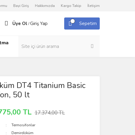
Formu
Bayi Giriş
Hakkımızda
Kargo Takip
İletişim
Üye Ol
Giriş Yap
Sepetim
/
utma
küm DT4 Titanium Basic
on, 50 lt
775,00 TL
17.374,00 TL
Termosifonlar
Demirdöküm