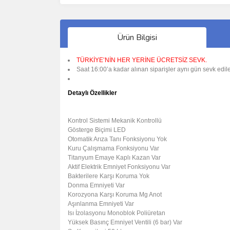
Ürün Bilgisi
TÜRKİYE’NİN HER YERİNE ÜCRETSİZ SEVK.
Saat 16:00’a kadar alınan siparişler aynı gün sevk edile
Detaylı Özellikler
Kontrol Sistemi
Mekanik Kontrollü
Gösterge Biçimi
LED
Otomatik Arıza Tanı Fonksiyonu
Yok
Kuru Çalışmama Fonksiyonu
Var
Titanyum Emaye Kaplı Kazan
Var
Aktif Elektrik Emniyet Fonksiyonu
Var
Bakterilere Karşı Koruma
Yok
Donma Emniyeti
Var
Korozyona Karşı Koruma
Mg Anot
Aşınlanma Emniyeti
Var
Isı İzolasyonu
Monoblok Poliüretan
Yüksek Basınç Emniyet Ventili (6 bar)
Var