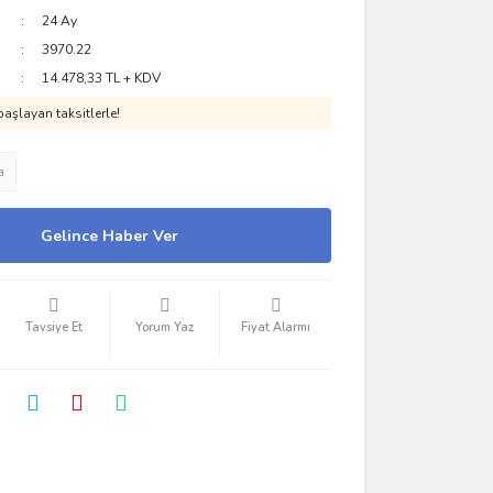
24 Ay
3970.22
14.478,33 TL + KDV
aşlayan taksitlerle!
a
Gelince Haber Ver
Tavsiye Et
Yorum Yaz
Fiyat Alarmı