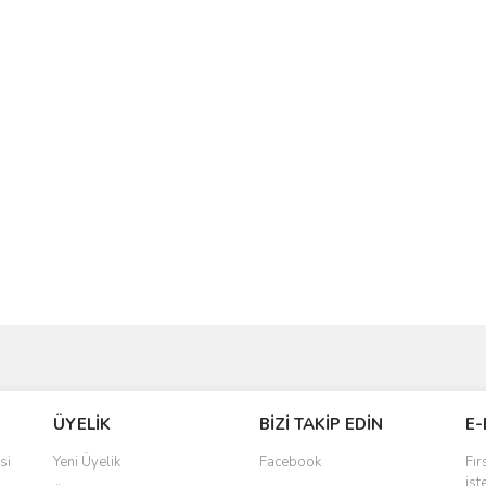
ve diğer konularda yetersiz gördüğünüz noktaları öneri formunu kullanarak taraf
Bu ürüne ilk yorumu siz yapın!
ÜYELİK
BİZİ TAKİP EDİN
E-
r.
Yorum Yaz
si
Yeni Üyelik
Facebook
Fır
ist