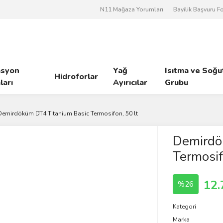
N11 Mağaza Yorumları
Bayilik Başvuru 
asyon
Yağ
Isıtma ve Soğ
Hidroforlar
arı
Ayırıcılar
Grubu
Demirdöküm DT4 Titanium Basic Termosifon, 50 lt
Demirdö
Termosif
12.
%26
Kategori
Marka