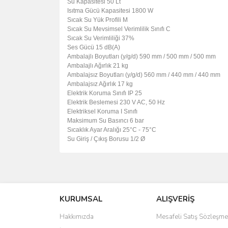
Su Kapasitesi
50 Lt
Isıtma Gücü Kapasitesi
1800 W
Sıcak Su Yük Profili
M
Sıcak Su Mevsimsel Verimlilik Sınıfı
C
Sıcak Su Verimliliği
37%
Ses Gücü
15 dB(A)
Ambalajlı Boyutları (y/g/d)
590 mm / 500 mm / 500 mm
Ambalajlı Ağırlık
21 kg
Ambalajsız Boyutları (y/g/d)
560 mm / 440 mm / 440 mm
Ambalajsız Ağırlık
17 kg
Elektrik Koruma Sınıfı
IP 25
Elektrik Beslemesi
230 V AC, 50 Hz
Elektriksel Koruma
I Sınıfı
Maksimum Su Basıncı
6 bar
Sıcaklık Ayar Aralığı
25°C - 75°C
Su Giriş / Çıkış Borusu
1/2 Ø
Bu ürünün fiyat bilgisi, resim, ürün açıklamalarında 
Görüş ve önerileriniz için teşekkür ederiz.
KURUMSAL
ALIŞVERİŞ
Ürün resmi kalitesiz, bozuk veya görüntülenemiyo
Ürün açıklamasında eksik bilgiler bulunuyor.
Hakkımızda
Mesafeli Satış Sözleşme