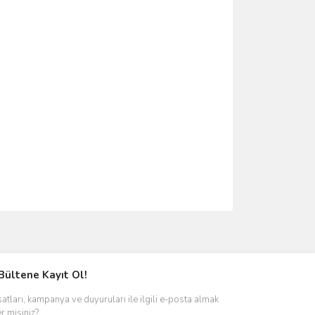
ımıza iletebilirsiniz.
Bültene Kayıt Ol!
satları, kampanya ve duyuruları ile ilgili e-posta almak
er misiniz?