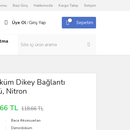
Formu
Bayi Giriş
Hakkımızda
Kargo Takip
İletişim
Üye Ol
Giriş Yap
Sepetim
/
utma
küm Dikey Bağlantı
, Nitron
,66 TL
118,66 TL
Baca Aksesuarları
Demirdöküm