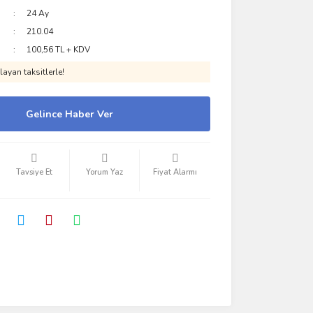
24 Ay
210.04
100,56 TL + KDV
ayan taksitlerle!
Gelince Haber Ver
Tavsiye Et
Yorum Yaz
Fiyat Alarmı