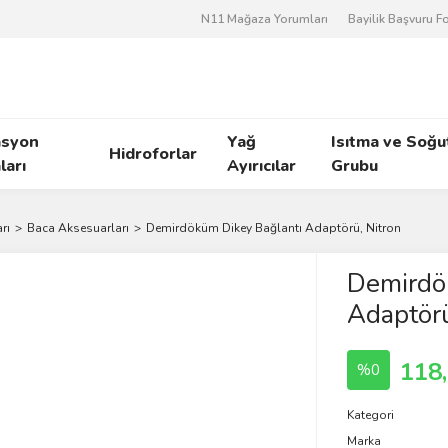
N11 Mağaza Yorumları
Bayilik Başvuru 
asyon
Yağ
Isıtma ve Soğ
Hidroforlar
arı
Ayırıcılar
Grubu
rı
Baca Aksesuarları
Demirdöküm Dikey Bağlantı Adaptörü, Nitron
Demirdö
Adaptörü
118
%0
Kategori
Marka