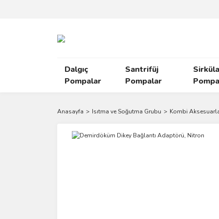
Dalgıç
Santrifüj
Sirkül
Pompalar
Pompalar
Pompal
Anasayfa
Isıtma ve Soğutma Grubu
Kombi Aksesuarla