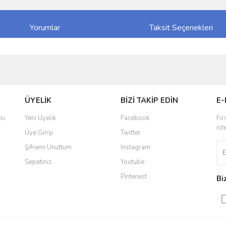
Yorumlar
Taksit Seçenekleri
ve diğer konularda yetersiz gördüğünüz noktaları öneri formunu kullanarak taraf
Bu ürüne ilk yorumu siz yapın!
ÜYELİK
BİZİ TAKİP EDİN
E-
r.
Yorum Yaz
si
Yeni Üyelik
Facebook
Fır
ist
Üye Girişi
Twitter
Şifremi Unuttum
Instagram
Sepetiniz
Youtube
Pinterest
Bi
Gönder