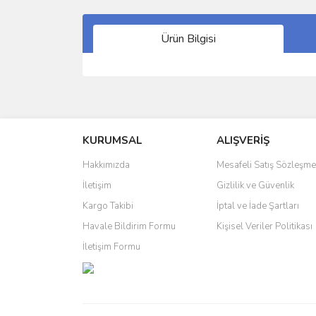
Ürün Bilgisi
Bu ürünün fiyat bilgisi, resim, ürün açıklamalarında 
Görüş ve önerileriniz için teşekkür ederiz.
KURUMSAL
ALIŞVERİŞ
Ürün resmi kalitesiz, bozuk veya görüntülenemiyo
Ürün açıklamasında eksik bilgiler bulunuyor.
Hakkımızda
Mesafeli Satış Sözleşme
Ürün bilgilerinde hatalar bulunuyor.
İletişim
Gizlilik ve Güvenlik
Ürün fiyatı diğer sitelerden daha pahalı.
Kargo Takibi
İptal ve İade Şartları
Bu ürüne benzer farklı alternatifler olmalı.
Havale Bildirim Formu
Kişisel Veriler Politikası
İletişim Formu