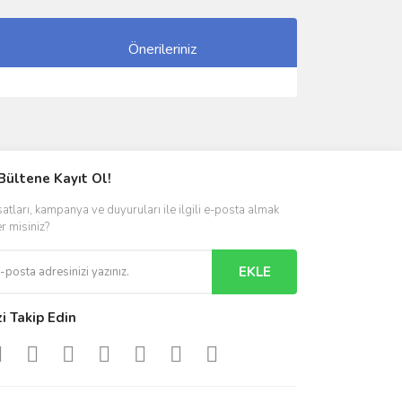
Önerileriniz
ımıza iletebilirsiniz.
Bültene Kayıt Ol!
satları, kampanya ve duyuruları ile ilgili e-posta almak
er misiniz?
EKLE
zi Takip Edin