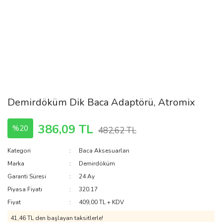
Demirdöküm Dik Baca Adaptörü, Atromix
386,09 TL
%20
482,62 TL
Kategori
Baca Aksesuarları
Marka
Demirdöküm
Garanti Süresi
24 Ay
Piyasa Fiyatı
320.17
Fiyat
409,00 TL + KDV
41,46 TL den başlayan taksitlerle!