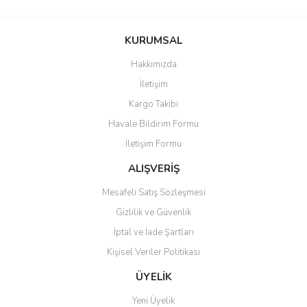
Bu ürünün fiyat bilgisi, resim, ürün açıklamalarında ve diğer
konularda yetersiz gördüğünüz noktaları öneri formunu kullanarak
Bu ürüne ilk yorumu siz yapın!
KURUMSAL
tarafımıza iletebilirsiniz.
Görüş ve önerileriniz için teşekkür ederiz.
Hakkımızda
Yorum Yaz
İletişim
Ürün resmi kalitesiz, bozuk veya görüntülenemiyor.
Kargo Takibi
Ürün açıklamasında eksik bilgiler bulunuyor.
Havale Bildirim Formu
Ürün bilgilerinde hatalar bulunuyor.
İletişim Formu
Ürün fiyatı diğer sitelerden daha pahalı.
Bu ürüne benzer farklı alternatifler olmalı.
ALIŞVERİŞ
Mesafeli Satış Sözleşmesi
Gizlilik ve Güvenlik
İptal ve İade Şartları
Kişisel Veriler Politikası
Gönder
ÜYELİK
Yeni Üyelik