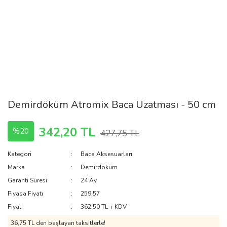
Demirdöküm Atromix Baca Uzatması - 50 cm
342,20 TL
%20
427,75 TL
Kategori
Baca Aksesuarları
Marka
Demirdöküm
Garanti Süresi
24 Ay
Piyasa Fiyatı
259.57
Fiyat
362,50 TL + KDV
36,75 TL den başlayan taksitlerle!