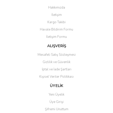
Görüş ve önerileriniz için teşekkür ederiz.
Hakkımızda
Yorum Yaz
İletişim
Ürün resmi kalitesiz, bozuk veya görüntülenemiyor.
Kargo Takibi
Ürün açıklamasında eksik bilgiler bulunuyor.
Havale Bildirim Formu
Ürün bilgilerinde hatalar bulunuyor.
İletişim Formu
Ürün fiyatı diğer sitelerden daha pahalı.
Bu ürüne benzer farklı alternatifler olmalı.
ALIŞVERİŞ
Mesafeli Satış Sözleşmesi
Gizlilik ve Güvenlik
İptal ve İade Şartları
Kişisel Veriler Politikası
Gönder
ÜYELİK
Yeni Üyelik
Üye Girişi
Şifremi Unuttum