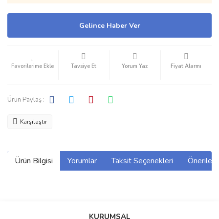
Gelince Haber Ver
Tavsiye Et
Yorum Yaz
Fiyat Alarmı
Ürün Paylaş :
Karşılaştır
Ürün Bilgisi
Yorumlar
Taksit Seçenekleri
Önerilerin
Bu ürünün fiyat bilgisi, resim, ürün açıklamalarında ve diğer
konularda yetersiz gördüğünüz noktaları öneri formunu kullanarak
Bu ürüne ilk yorumu siz yapın!
KURUMSAL
tarafımıza iletebilirsiniz.