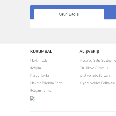
Ürün Bilgisi
Bu ürünün fiyat bilgisi, resim, ürün açıklamalarında 
Görüş ve önerileriniz için teşekkür ederiz.
KURUMSAL
ALIŞVERİŞ
Ürün resmi kalitesiz, bozuk veya görüntülenemiyo
Ürün açıklamasında eksik bilgiler bulunuyor.
Hakkımızda
Mesafeli Satış Sözleşme
Ürün bilgilerinde hatalar bulunuyor.
İletişim
Gizlilik ve Güvenlik
Ürün fiyatı diğer sitelerden daha pahalı.
Kargo Takibi
İptal ve İade Şartları
Bu ürüne benzer farklı alternatifler olmalı.
Havale Bildirim Formu
Kişisel Veriler Politikası
İletişim Formu