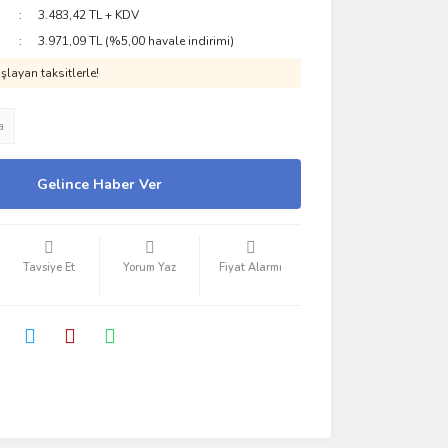
3.483,42 TL + KDV
3.971,09 TL (%5,00 havale indirimi)
layan taksitlerle!
a
Gelince Haber Ver
Tavsiye Et
Yorum Yaz
Fiyat Alarmı