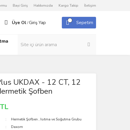
Formu
Bayi Giriş
Hakkımızda
Kargo Takip
İletişim
Üye Ol
Giriş Yap
Sepetim
/
utma
lus UKDAX - 12 CT, 12
 Hermetik Şofben
 TL
Hermetik Şofben
,
Isıtma ve Soğutma Grubu
Daxom