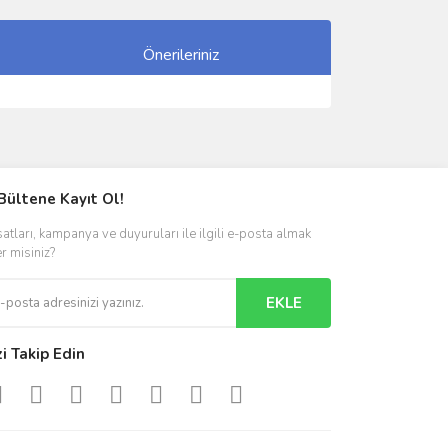
Önerileriniz
ımıza iletebilirsiniz.
Bültene Kayıt Ol!
satları, kampanya ve duyuruları ile ilgili e-posta almak
er misiniz?
EKLE
zi Takip Edin