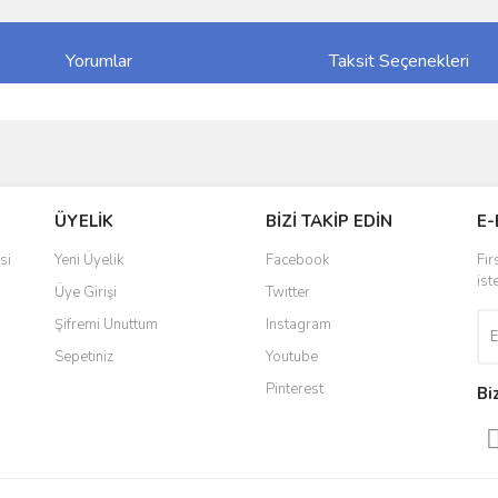
Yorumlar
Taksit Seçenekleri
ve diğer konularda yetersiz gördüğünüz noktaları öneri formunu kullanarak taraf
Bu ürüne ilk yorumu siz yapın!
ÜYELİK
BİZİ TAKİP EDİN
E-
r.
Yorum Yaz
si
Yeni Üyelik
Facebook
Fır
ist
Üye Girişi
Twitter
Şifremi Unuttum
Instagram
Sepetiniz
Youtube
Pinterest
Bi
Gönder