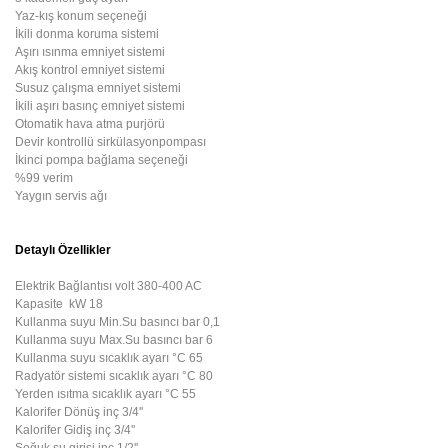
Yaz-kış konum seçeneği
İkili donma koruma sistemi
Aşırı ısınma emniyet sistemi
Akış kontrol emniyet sistemi
Susuz çalışma emniyet sistemi
İkili aşırı basınç emniyet sistemi
Otomatik hava atma purjörü
Devir kontrollü sirkülasyonpompası
İkinci pompa bağlama seçeneği
%99 verim
Yaygın servis ağı
Detaylı Özellikler
Elektrik Bağlantısı
volt
380-400 AC
Kapasite
kW
18
Kullanma suyu Min.Su basıncı
bar
0,1
Kullanma suyu Max.Su basıncı
bar
6
Kullanma suyu sıcaklık ayarı
°C
65
Radyatör sistemi sıcaklık ayarı
°C
80
Yerden ısıtma sıcaklık ayarı
°C
55
Kalorifer Dönüş
inç
3/4''
Kalorifer Gidiş
inç
3/4''