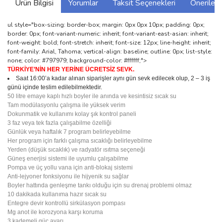
Ürün Bilgisi
Yorumlar
Taksit Seçenekleri
Önerilerin
ul style="box-sizing: border-box; margin: 0px 0px 10px; padding: 0px;
border: 0px; font-variant-numeric: inherit; font-variant-east-asian: inherit;
font-weight: bold; font-stretch: inherit; font-size: 12px; line-height: inherit;
font-family: Arial, Tahoma; vertical-align: baseline; outline: 0px; list-style:
none; color: #797979; background-color: #ffffff;">
TÜRKİYE’NİN HER YERİNE ÜCRETSİZ SEVK.
Saat 16:00’a kadar alınan siparişler aynı gün sevk edilecek olup, 2 – 3 iş
günü içinde teslim edilebilmektedir.
50 litre emaye kaplı hızlı boyler ile anında ve kesintisiz sıcak su
Tam modülasyonlu çalışma ile yüksek verim
Dokunmatik ve kullanımı kolay şık kontrol paneli
3 faz veya tek fazla çalışabilme özelliği
Günlük veya haftalık 7 program belirleyebilme
Her program için farklı çalışma sıcaklığı belirleyebilme
Yerden (düşük sıcaklık) ve radyatör ısıtma seçeneği
Güneş enerjisi sistemi ile uyumlu çalışabilme
Pompa ve üç yollu vana için anti-blokaj sistemi
Anti-lejyoner fonksiyonu ile hijyenik su sağlar
Boyler hattında genleşme tankı olduğu için su drenaj problemi olmaz
10 dakikada kullanıma hazır sıcak su
Entegre devir kontrollü sirkülasyon pompası
Mg anot ile korozyona karşı koruma
3 kademeli güç ayarı