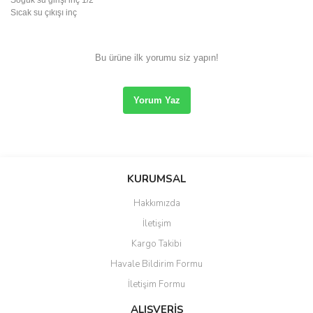
Soğuk su girişi
inç
1/2''
Sıcak su çıkışı
inç
Bu ürüne ilk yorumu siz yapın!
Yorum Yaz
Bu ürünün fiyat bilgisi, resim, ürün açıklamalarında ve diğer
konularda yetersiz gördüğünüz noktaları öneri formunu kullanarak
tarafımıza iletebilirsiniz.
KURUMSAL
Görüş ve önerileriniz için teşekkür ederiz.
Hakkımızda
Ürün resmi kalitesiz, bozuk veya görüntülenemiyor.
İletişim
Ürün açıklamasında eksik bilgiler bulunuyor.
Kargo Takibi
Ürün bilgilerinde hatalar bulunuyor.
Havale Bildirim Formu
Ürün fiyatı diğer sitelerden daha pahalı.
İletişim Formu
Bu ürüne benzer farklı alternatifler olmalı.
ALIŞVERİŞ