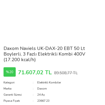
Daxom Naviels UK-DAX-20 EBT 50 Lt
Boylerli, 3 Fazlı Elektrikli Kombi 400V
(17.200 kcal/h)
71.607,02 TL
%20
89.508,77 TL
Kategori
Elektrikli Kombiler
Marka
Daxom
Garanti Süresi
24 Ay
Piyasa Fiyatı
23667.23