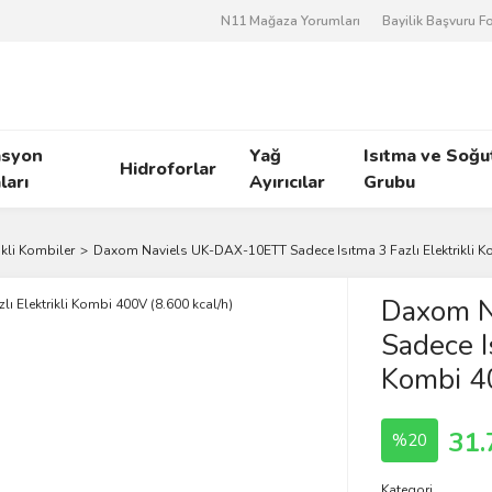
N11 Mağaza Yorumları
Bayilik Başvuru 
asyon
Yağ
Isıtma ve Soğ
Hidroforlar
arı
Ayırıcılar
Grubu
ikli Kombiler
Daxom Naviels UK-DAX-10ETT Sadece Isıtma 3 Fazlı Elektrikli Ko
Daxom N
Sadece Is
Kombi 40
31.
%20
Kategori