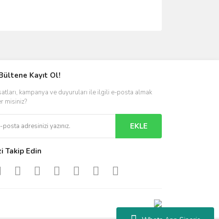
ımıza iletebilirsiniz.
Bültene Kayıt Ol!
satları, kampanya ve duyuruları ile ilgili e-posta almak
er misiniz?
EKLE
zi Takip Edin