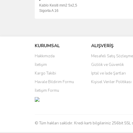
Kablo Kesiti mm2 5x2,5
Sigorta A 16
Bu ürünün fiyat bilgisi, resim, ürün açıklamalarında 
Görüş ve önerileriniz için teşekkür ederiz.
KURUMSAL
ALIŞVERİŞ
Ürün resmi kalitesiz, bozuk veya görüntülenemiyo
Ürün açıklamasında eksik bilgiler bulunuyor.
Hakkımızda
Mesafeli Satış Sözleşme
Ürün bilgilerinde hatalar bulunuyor.
İletişim
Gizlilik ve Güvenlik
Ürün fiyatı diğer sitelerden daha pahalı.
Kargo Takibi
İptal ve İade Şartları
Bu ürüne benzer farklı alternatifler olmalı.
Havale Bildirim Formu
Kişisel Veriler Politikası
İletişim Formu
© Tüm hakları saklıdır. Kredi kartı bilgileriniz 256bit SSL 