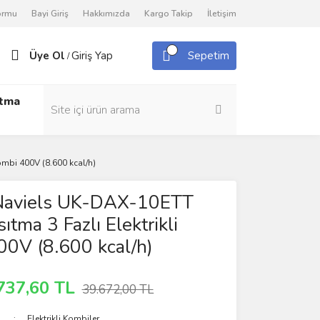
Formu
Bayi Giriş
Hakkımızda
Kargo Takip
İletişim
Üye Ol
Giriş Yap
Sepetim
/
utma
mbi 400V (8.600 kcal/h)
aviels UK-DAX-10ETT
ıtma 3 Fazlı Elektrikli
0V (8.600 kcal/h)
737,60 TL
39.672,00 TL
Elektrikli Kombiler