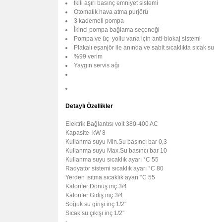
İkili aşırı basınç emniyet sistemi
Otomatik hava atma purjörü
3 kademeli pompa
İkinci pompa bağlama seçeneği
Pompa ve üç yollu vana için anti-blokaj sistemi
Plakalı eşanjör ile anında ve sabit sıcaklıkta sıcak su
%99 verim
Yaygın servis ağı
Detaylı Özellikler
Elektrik Bağlantısı
volt
380-400 AC
Kapasite
kW
8
Kullanma suyu Min.Su basıncı
bar
0,3
Kullanma suyu Max.Su basıncı
bar
10
Kullanma suyu sıcaklık ayarı
°C
55
Radyatör sistemi sıcaklık ayarı
°C
80
Yerden ısıtma sıcaklık ayarı
°C
55
Kalorifer Dönüş
inç
3/4
Kalorifer Gidiş
inç
3/4
Soğuk su girişi
inç
1/2''
Sıcak su çıkışı
inç
1/2''