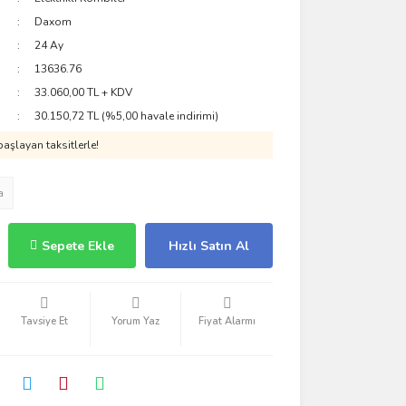
Daxom
24 Ay
13636.76
33.060,00 TL + KDV
30.150,72 TL (%5,00 havale indirimi)
aşlayan taksitlerle!
a
Sepete Ekle
Hızlı Satın Al
Tavsiye Et
Yorum Yaz
Fiyat Alarmı