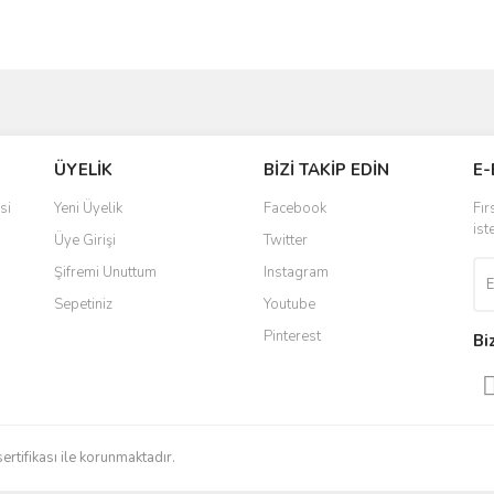
ve diğer konularda yetersiz gördüğünüz noktaları öneri formunu kullanarak taraf
Bu ürüne ilk yorumu siz yapın!
ÜYELİK
BİZİ TAKİP EDİN
E-
r.
Yorum Yaz
si
Yeni Üyelik
Facebook
Fır
ist
Üye Girişi
Twitter
Şifremi Unuttum
Instagram
Sepetiniz
Youtube
Pinterest
Bi
Gönder
sertifikası ile korunmaktadır.