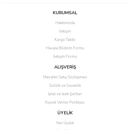
Bu ürünün fiyat bilgisi, resim, ürün açıklamalarında ve diğer
konularda yetersiz gördüğünüz noktaları öneri formunu kullanarak
Bu ürüne ilk yorumu siz yapın!
KURUMSAL
tarafımıza iletebilirsiniz.
Görüş ve önerileriniz için teşekkür ederiz.
Hakkımızda
Yorum Yaz
İletişim
Ürün resmi kalitesiz, bozuk veya görüntülenemiyor.
Kargo Takibi
Ürün açıklamasında eksik bilgiler bulunuyor.
Havale Bildirim Formu
Ürün bilgilerinde hatalar bulunuyor.
İletişim Formu
Ürün fiyatı diğer sitelerden daha pahalı.
Bu ürüne benzer farklı alternatifler olmalı.
ALIŞVERİŞ
Mesafeli Satış Sözleşmesi
Gizlilik ve Güvenlik
İptal ve İade Şartları
Kişisel Veriler Politikası
Gönder
ÜYELİK
Yeni Üyelik