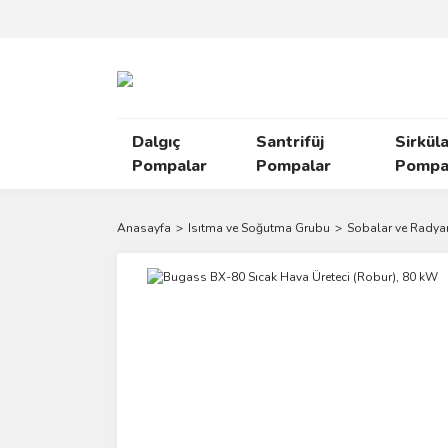
Dalgıç
Santrifüj
Sirkül
Pompalar
Pompalar
Pompal
Anasayfa
Isıtma ve Soğutma Grubu
Sobalar ve Radyant