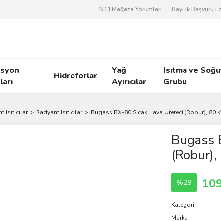
N11 Mağaza Yorumları
Bayilik Başvuru 
asyon
Yağ
Isıtma ve Soğ
Hidroforlar
arı
Ayırıcılar
Grubu
 Isıtıcılar
Radyant Isıtıcılar
Bugass BX-80 Sıcak Hava Üreteci (Robur), 80 
Bugass 
(Robur)
109
%29
Kategori
Marka