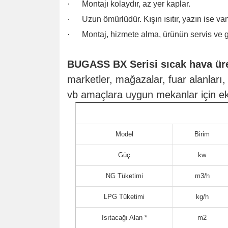
· Montajı kolaydır, az yer kaplar.
· Uzun ömürlüdür. Kışın ısıtır, yazın ise vant
· Montaj, hizmete alma, ürünün servis ve ga
BUGASS BX Serisi sıcak hava üre
marketler, mağazalar, fuar alanları, g
vb amaçlara uygun mekanlar için eko
Model
Birim
Güç
kw
NG Tüketimi
m3/h
LPG Tüketimi
kg/h
Isıtacağı Alan
*
m2