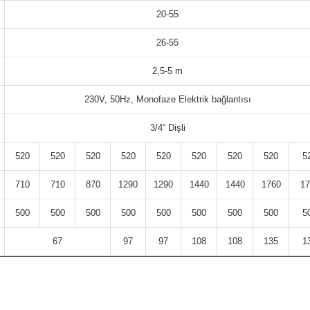
20-55
26-55
2,5-5 m
230V, 50Hz, Monofaze Elektrik bağlantısı
3/4” Dişli
520
520
520
520
520
520
520
520
5
710
710
870
1290
1290
1440
1440
1760
17
500
500
500
500
500
500
500
500
5
67
97
97
108
108
135
1