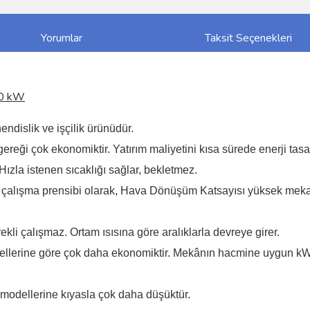
Yorumlar
Taksit Seçenekleri
80 kW
ndislik ve işçilik ürünüdür.
ği çok ekonomiktir. Yatırım maliyetini kısa sürede enerji tasarr
ızla istenen sıcaklığı sağlar, bekletmez.
 çalışma prensibi olarak, Hava Dönüşüm Katsayısı yüksek mekan
kli çalışmaz. Ortam ısısına göre aralıklarla devreye girer.
llerine göre çok daha ekonomiktir. Mekânın hacmine uygun kW’la
modellerine kıyasla çok daha düşüktür.