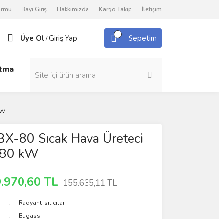
Formu
Bayi Giriş
Hakkımızda
Kargo Takip
İletişim
Üye Ol
Giriş Yap
Sepetim
/
utma
kW
BX-80 Sıcak Hava Üreteci
, 80 kW
.970,60 TL
155.635,11 TL
Radyant Isıtıcılar
Bugass