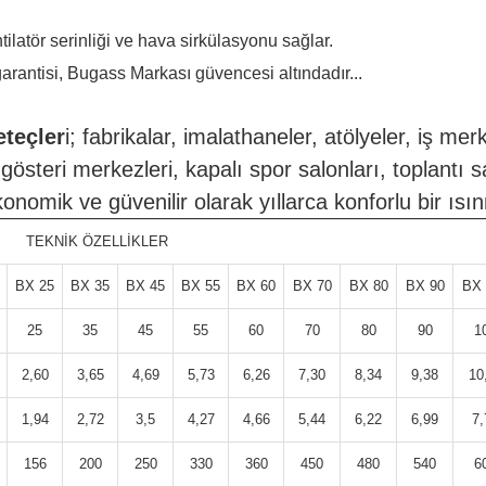
ilatör serinliği ve hava sirkülasyonu sağlar.
rantisi, Bugass Markası güvencesi altındadır...
teçler
i; fabrikalar, imalathaneler, atölyeler, iş mer
österi merkezleri, kapalı spor salonları, toplantı sal
nomik ve güvenilir olarak yıllarca konforlu bir ısı
TEKNİK ÖZELLİKLER
BX 25
BX 35
BX 45
BX 55
BX 60
BX 70
BX 80
BX 90
BX 
25
35
45
55
60
70
80
90
1
2,60
3,65
4,69
5,73
6,26
7,30
8,34
9,38
10
1,94
2,72
3,5
4,27
4,66
5,44
6,22
6,99
7,
156
200
250
330
360
450
480
540
6