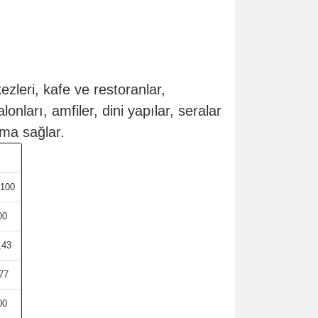
kezleri, kafe ve restoranlar,
onları, amfiler, dini yapılar, seralar
nma sağlar.
100
00
,43
77
00