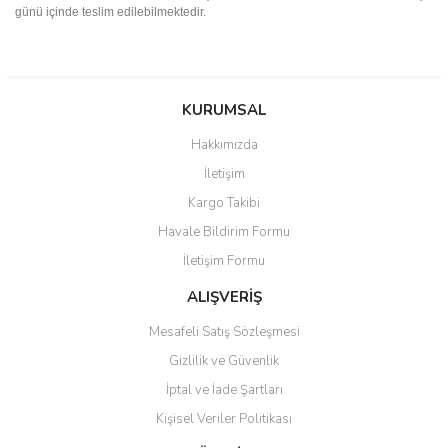
günü içinde teslim edilebilmektedir.
Bu ürünün fiyat bilgisi, resim, ürün açıklamalarında ve diğer
konularda yetersiz gördüğünüz noktaları öneri formunu kullanarak
Bu ürüne ilk yorumu siz yapın!
KURUMSAL
tarafımıza iletebilirsiniz.
Görüş ve önerileriniz için teşekkür ederiz.
Hakkımızda
Yorum Yaz
İletişim
Ürün resmi kalitesiz, bozuk veya görüntülenemiyor.
Kargo Takibi
Ürün açıklamasında eksik bilgiler bulunuyor.
Havale Bildirim Formu
Ürün bilgilerinde hatalar bulunuyor.
İletişim Formu
Ürün fiyatı diğer sitelerden daha pahalı.
Bu ürüne benzer farklı alternatifler olmalı.
ALIŞVERİŞ
Mesafeli Satış Sözleşmesi
Gizlilik ve Güvenlik
İptal ve İade Şartları
Kişisel Veriler Politikası
Gönder