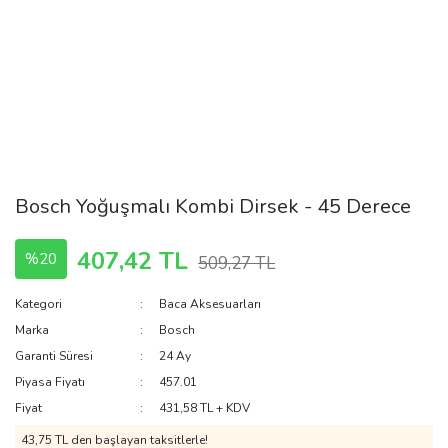
Bosch Yoğuşmalı Kombi Dirsek - 45 Derece
407,42 TL
%20
509,27 TL
Kategori
Baca Aksesuarları
Marka
Bosch
Garanti Süresi
24 Ay
Piyasa Fiyatı
457.01
Fiyat
431,58 TL + KDV
43,75 TL den başlayan taksitlerle!